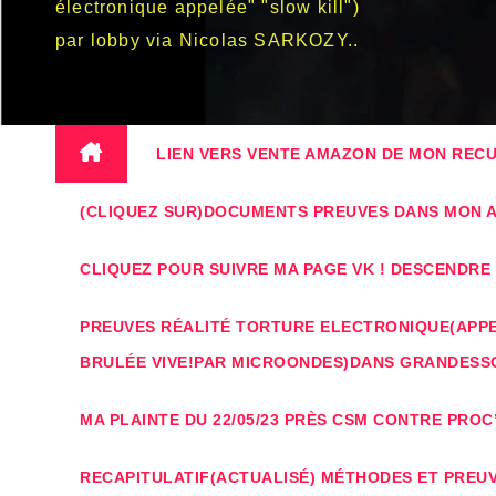
électronique appelée" "slow kill")
par lobby via Nicolas SARKOZY..
LIEN VERS VENTE AMAZON DE MON RECUE
(CLIQUEZ SUR)DOCUMENTS PREUVES DANS MON AF
CLIQUEZ POUR SUIVRE MA PAGE VK ! DESCENDR
PREUVES RÉALITÉ TORTURE ELECTRONIQUE(APPEL
BRULÉE VIVE!PAR MICROONDES)DANS GRANDESS
MA PLAINTE DU 22/05/23 PRÈS CSM CONTRE PROC
RECAPITULATIF(ACTUALISÉ) MÉTHODES ET PREUV