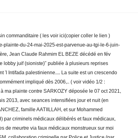
 commanditaire ( les voir ici(copier coller le lien )
e-plainte-du-24-mai-2025-est-parvenue-au-tgi-le-6-juin-
 père, Jean Claude Rahmim EL BEZE décédé en fév
bby juif (sioniste)" publiée à plusieurs reprises
 'l Intifada palestinienne.... La suite est un crescendo
ommément impliqué dès 2006,.. ( voir vidéo 1/2 :
s à ma plainte contre SARKOZY déposée le 07 oct 2021,
uis 2013, avec seances intensifiées jour et nuit (en
le SANCHEZ, famille AATIILLAH, et sur Mohammed
par criminels médicaux délibérés et faux médicaux,
ves de meurtre via faux médicaux monstrueux sur moi
M, collaboration criminelle par Police et Justice (par