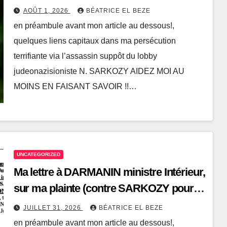
meurtre d’Abdesslam AATILLAH, mon
AOÛT 1, 2026
BÉATRICE EL BEZE
compagnon martyrisé, après le
en préambule avant mon article au dessous!,
massacre de mon père dès 2007, et
quelques liens capitaux dans ma persécution
l’horreur de ma persécution depuis fin
terrifiante via l’assassin suppôt du lobby
2002
judeonazisioniste N. SARKOZY AIDEZ MOI AU
MOINS EN FAISANT SAVOIR !!…
UNCATEGORIZED
Ma lettre à DARMANIN ministre Intérieur,
sur ma plainte (contre SARKOZY pour
meurtre d’Abdesslam AATILLAH)
JUILLET 31, 2026
BÉATRICE EL BEZE
bloquée criminellement par le proc gén.
en préambule avant mon article au dessous!,