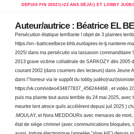
DEPUIS FIN 2002!(=22 ANS DÉJÀ!) ET LOBBY JUDE
Auteur/autrice :
Béatrice EL B
Persécution étatique terrifiante ! objet de 3 plaintes ter
https://xn--batriceelbeze-bhb.eu/dapres-le-tj-nanterre-
2025/ dans ma persécutio via lassassin commanditair
2013 grave victime collatérale de SARKOZY dès 2005 dans
courant 2002 (dans courriers des lecteurs) dans Jeune Afr
dans l"horreur via le suppôt du lobby judéo(nazi)sionis
https://vk.com/video434877837_456244468 , et vidéo 2/
puis ma plainte tout aussi terrible du 24 mai 2025, avec t
meurtre lent atroce quils accélèrent depusi juil 2025 
.MOULAY, et Nora MEDDOURs avec menaces de mort, et a
état de siège criminel (avec communications bloquées, 
aussi, torture électronique (appelée "slow kill") depuis