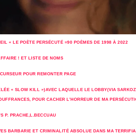
IL « LE POÈTE PERSÉCUTÉ =90 POÈMES DE 1998 À 2022
FAIRE ! ET LISTE DE NOMS
E CURSEUR POUR REMONTER PAGE
ÉE « SLOW KILL »)AVEC LAQUELLE LE LOBBY(VIA SARKOZ
OUFFRANCES, POUR CACHER L’HORREUR DE MA PERSÉCUTI
’S P. PRACHE,L.BECCUAU
ES BARBARIE ET CRIMINALITÉ ABSOLUE DANS MA TERRIFI