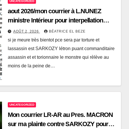
UNCATEGORIZED
aout 2026/mon courrier à L.NUNEZ
ministre Intérieur pour interpellation
urgente des agents criminels de
AOÛT 2, 2026
BÉATRICE EL BEZE
SARKOZY!
si je meure très bientot pce sera par torture et
lassassin est SARKOZY létron puant commanditaire
assassin et et torionnaire le monstre qui rèlève au
moins de la peine de…
UNCATEGORIZED
Mon courrier LR-AR au Pres. MACRON
sur ma plainte contre SARKOZY pour