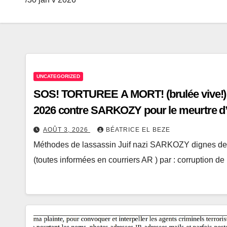
UNCATEGORIZED
SOS! TORTUREE A MORT! (brulée vive!) p
2026 contre SARKOZY pour le meurtre
martyrisé!
AOÛT 3, 2026
BÉATRICE EL BEZE
Méthodes de lassassin Juif nazi SARKOZY dignes des p
(toutes informées en courriers AR ) par : corruption 