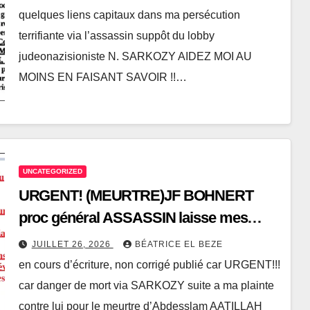
BONHERT sans être classée sans suite !
quelques liens capitaux dans ma persécution
terrifiante via l’assassin suppôt du lobby
judeonazisioniste N. SARKOZY AIDEZ MOI AU
MOINS EN FAISANT SAVOIR !!…
UNCATEGORIZED
URGENT! (MEURTRE)JF BOHNERT
proc général ASSASSIN laisse mes
proches menacés de mort tous les jours
JUILLET 26, 2026
BÉATRICE EL BEZE
via SARKOZY, et moi torturée avec
en cours d’écriture, non corrigé publié car URGENT!!!
seances à mort et menaces de venue du
car danger de mort via SARKOZY suite a ma plainte
samu criminalisé!
contre lui pour le meurtre d’Abdesslam AATILLAH