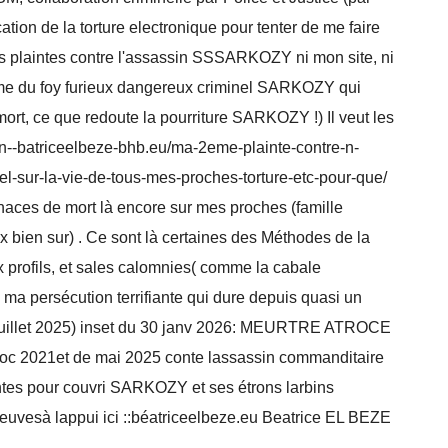
ation de la torture electronique pour tenter de me faire
mes plaintes contre l'assassin SSSARKOZY ni mon site, ni
ime du foy furieux dangereux criminel SARKOZY qui
ort, ce que redoute la pourriture SARKOZY !) Il veut les
/xn--batriceelbeze-bhb.eu/ma-2eme-plainte-contre-n-
-sur-la-vie-de-tous-mes-proches-torture-etc-pour-que/
naces de mort là encore sur mes proches (famille
bien sur) . Ce sont là certaines des Méthodes de la
ux profils, et sales calomnies( comme la cabale
e ma persécution terrifiante qui dure depuis quasi un
 16 juillet 2025) inset du 30 janv 2026: MEURTRE ATROCE
e doc 2021et de mai 2025 conte lassassin commanditaire
tes pour couvri SARKOZY et ses étrons larbins
e preuvesà lappui ici ::béatriceelbeze.eu Beatrice EL BEZE