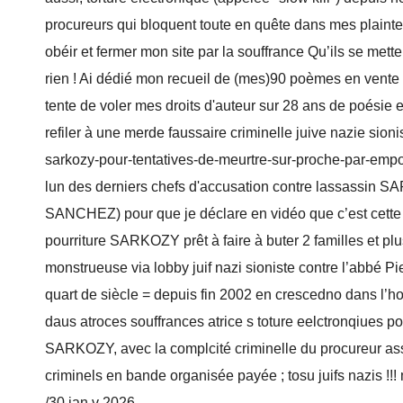
procureurs qui bloquent toute en quête dans mes plainte !
obéir et fermer mon site par la souffrance Qu’ils se met
rien ! Ai dédié mon recueil de (mes)90 poèmes en vent
tente de voler mes droits d'auteur sur 28 ans de poésie
refiler à une merde faussaire criminelle juive nazie sio
sarkozy-pour-tentatives-de-meurtre-sur-proche-par-empo
lun des derniers chefs d'accusation contre lassassin SA
SANCHEZ) pour que je déclare en vidéo que c’est cette 
pourriture SARKOZY prêt à faire à buter 2 familles et plu
monstrueuse via lobby juif nazi sioniste contre l’abbé Pi
quart de siècle = depuis fin 2002 en crescedno dans l’h
daus atroces souffrances atrice s toture eelctronqiues 
SARKOZY, avec la complcité criminelle du procureur a
criminels en bande organisée payée ; tosu juifs nazis !!! 
/30 jan v 2026