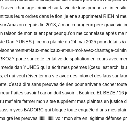
) avec chantage criminel sur la vie de tous proches et intensific
tent tous leurs ordres dans le fion, je ene supprimerai RIEN ni 
e sur Amazon depuis fin 2018, à mon courageux père grave vict
 en raison de mon talent par peur qu’on me connaisse après ma m
niste Dan YUNES ( lire ma plainte du 24 mai 2025 pour détails /
isonnement-et-faux-medicaux-et-sur-moi-avec-chantage-criminel
RKOZY porte sur cette tentative de spoliation en cours avec me
merde dan YUNES qui a écrit mes poèmes !(cesui est archi faux 
s, et qui veut réiventer ma vie avec des intox et des faus sur fa
erre, c'est à dire sans preuves de rien pour arriver a cacher tout
orreur Faites savoir ! car on doit savoir !, Beatrice EL BEZE /
poru mef aire fermer mon sitee tuppriemr mes plaintes en justic
ssassin yves BADORC qui bloque toute enquête d ans mes plain
malgré les preuves !!!!!!!!!!!!!! voir mon site en légitime défens