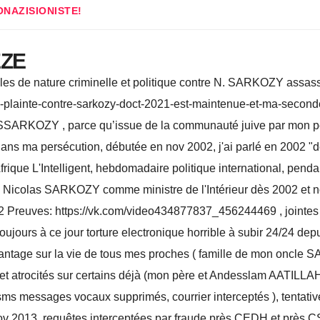
ONAZISIONISTE!
EZE
ribles de nature criminelle et politique contre N. SARKOZY assassin
ma-plainte-contre-sarkozy-doct-2021-est-maintenue-et-ma-second
e SSARKOZY , parce qu’issue de la communauté juive par mon
 ma persécution, débutée en nov 2002, j'ai parlé en 2002 "de lo
ique L'Intelligent, hebdomadaire politique international, pendant
te Nicolas SARKOZY comme ministre de l'Intérieur dès 2002 et n
2 Preuves: https://vk.com/video434877837_456244469 , jointe
oujours à ce jour torture electronique horrible à subir 24/24 dep
) chantage sur la vie de tous mes proches ( famille de mon onc
trocités sur certains déjà (mon père et Andesslam AATILLAH) 
sms messages vocaux supprimés, courrier interceptés ), tentati
 nov 2013, requêtes interceptées par fraude près CEDH et près CS