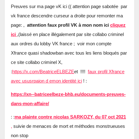
Preuves sur ma page vK ici (( attention page sabotée par
vk france descendre curseur a droite pour remonter ma
page:
,
attention faux profil VK à mon nom ici
cliquez
ici
,(laissé en place illégalement par site collabo criminel
aux ordres du lobby VK france ; voir mon compte
Xfrance quasi shadowban avec tous les liens bloqués par
ce site collabo criminel X,
:
https://x.com/BeatriceELBEZE
et !!!!
faux profil Xfrance
avec ususrpaion d emon identité ici
! :
https://xn--batriceelbeze-bhb.eu/documents-preuves-
dans-mon-affaire/
: :
ma plainte contre nicolas SARKOZY, du 07 oct 2021
,
suivie de menaces de mort et méthodes monstrueuses
non stop