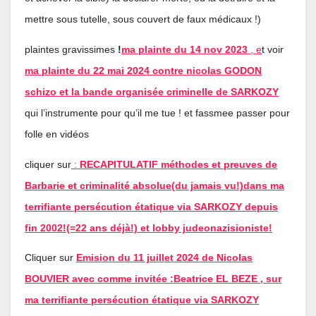
mettre sous tutelle, sous couvert de faux médicaux !)
plaintes gravissimes
!
ma plainte du 14 nov 2023
, e
t voir
ma plainte du 22 mai 2024 contre nicolas GODON
schizo et la bande organisée criminelle de SARKOZY
qui l’instrumente pour qu’il me tue ! et fassmee passer pour
folle en vidéos
cliquer sur
:
RECAPITULATIF méthodes et preuves de
Barbarie et criminalité absolue(du jamais vu!)dans ma
terrifiante persécution étatique via SARKOZY depuis
fin 2002!(=22 ans déjà!) et lobby judeonazisioniste!
Cliquer sur
Emision du 11 juillet 2024 de Nicolas
BOUVIER avec comme invitée :Beatrice EL BEZE , sur
ma terrifiante persécution étatique via SARKOZY