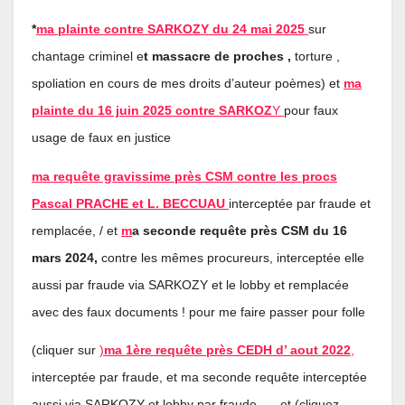
*
ma plainte contre SARKOZY du 24 mai 2025
sur
chantage criminel e
t massacre de proches ,
torture ,
spoliation en cours de mes droits d’auteur poèmes) et
ma
plainte du 16 juin 2025 contre SARKOZ
Y
pour faux
usage de faux en justice
ma requête gravissime près CSM contre les procs
Pascal PRACHE et L. BECCUAU
interceptée par fraude et
remplacée, / et
m
a seconde requête près CSM du 16
mars 2024,
contre les mêmes procureurs, interceptée elle
aussi par fraude via SARKOZY et le lobby et remplacée
avec des faux documents ! pour me faire passer pour folle
(cliquer sur
)
ma 1ère requête près CEDH d’ aout 2022
,
interceptée par fraude, et ma seconde requête interceptée
aussi via SARKOZY et lobby par fraude …..et (cliquez