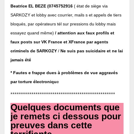
Beatrice EL BEZE (0745752916
( état de siège via
SARKOZY et lobby avec courrier, mails s et appels de tiers
bloqués, par opérateurs tél sur pressions du lobby mais
essayez quand même)
/ attention aux faux profils et
faux posts sur VK France et XFrance par agents
criminels de SARKOZY
/
Ne suis pas suicidaire et ne lai
jamais été
* Fautes e frappe dues à problèmes de vue aggravés
par torture électroniqu
e
**************************************************
Quelques documents que
je remets ci dessous pour
preuves dans cette