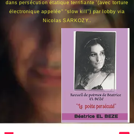
dans persécution étatique terrifiante '(avec torture
électronique appelée" "slow kill") par lobby via
Nicolas SARKOZY..