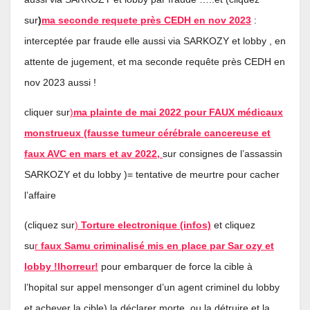
sur
)
ma seconde requete près CEDH en nov 2023
:
interceptée par fraude elle aussi via SARKOZY et lobby , en
attente de jugement, et ma seconde requête près CEDH en
nov 2023 aussi !
cliquer sur
)
ma plainte de mai 2022 pour FAUX médicaux
monstrueux (fausse tumeur cérébrale cancereuse et
faux AVC en mars et av 202
2
,
sur consignes de l’assassin
SARKOZY et du lobby )= tentative de meurtre pour cacher
l’affaire
(cliquez sur
)
Torture electronique (infos)
et cliquez
su
r
faux Samu criminalisé mis en place par Sar ozy et
lobby !lhorreur!
pour embarquer de force la cible à
l’hopital sur appel mensonger d’un agent criminel du lobby
et achever la cible) la déclarer morte, ou la détruire et la