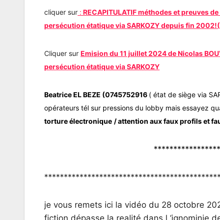
cliquer sur
:
RECAPITULATIF méthodes et preuves de Ba
persécution étatique via SARKOZY depuis fin 2002!(
Cliquer sur
Emision du 11 juillet 2024 de Nicolas BOU
persécution étatique via SARKOZY
Beatrice EL BEZE (0745752916
( état de siège via SA
opérateurs tél sur pressions du lobby mais essayez 
torture électronique
/ attention aux faux profils et
****************
********************************************
je vous remets ici la vidéo du 28 octobre 2024
fiction dépasse la realité dans l ‘ignomini