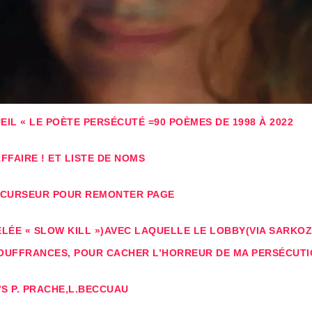
IL « LE POÈTE PERSÉCUTÉ =90 POÈMES DE 1998 À 2022
FAIRE ! ET LISTE DE NOMS
E CURSEUR POUR REMONTER PAGE
ÉE « SLOW KILL »)AVEC LAQUELLE LE LOBBY(VIA SARKOZ
OUFFRANCES, POUR CACHER L’HORREUR DE MA PERSÉCUTI
’S P. PRACHE,L.BECCUAU