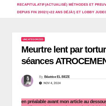
RECAPITULATIF(ACTUALISÉ) MÉTHODES ET PREUV
DEPUIS FIN 2002!(=22 ANS DÉJÀ!) ET LOBBY JUDE
UNCATEGORIZED
Meurtre lent par tortu
séances ATROCEMENT
By
Béatrice EL BEZE
NOV 4, 2024
en préalable avant mon article au dessou