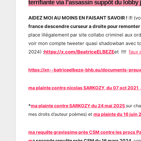
terrifiante via l’assassin suppôt du lob
AIDEZ MOI AU MOINS EN FAISANT SAVOIR ! :!
! (v
france descendre curseur a droite pour remonte
place illégalement par site collabo criminel aux 
voir mon compte tweeter quasi shadowban avec tous 
2024)
:
https://x.com/BeatriceELBEZE
et !!!!
faux 
https://xn--batriceelbeze-bhb.eu/documents-preu
ma plainte contre nicolas SARKOZY, du 07 oct 2021
,
*
ma plainte contre SARKOZY du 24 mai 2025
sur cha
mes droits d’auteur poèmes) et
ma plainte du 16 jui
ma requête gravissime près CSM contre les procs 
m
a seconde requête près CSM du 16 mars 2024,
con