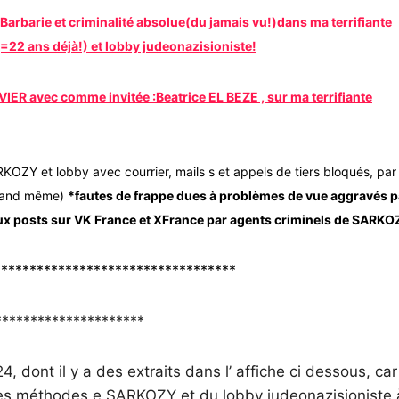
rbarie et criminalité absolue(du jamais vu!)dans ma terrifiante
=22 ans déjà!) et lobby judeonazisioniste!
VIER avec comme invitée :Beatrice EL BEZE , sur ma terrifiante
RKOZY et lobby avec courrier, mails s et appels de tiers bloqués, par
quand même)
*fautes de frappe dues à problèmes de vue aggravés p
 faux posts sur VK France et XFrance par agents criminels de SARKO
**********************************
*********************
, dont il y a des extraits dans l’ affiche ci dessous, car
e des méthodes e SARKOZY et du lobby judeonazisioniste 