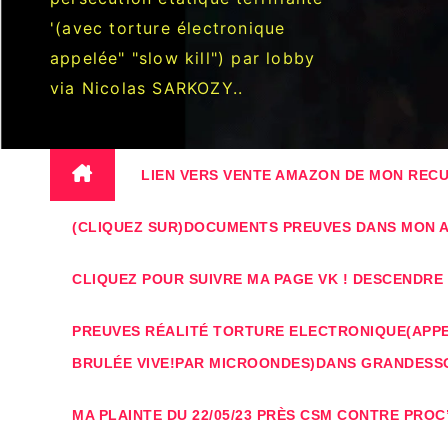
'(avec torture électronique
appelée" "slow kill") par lobby
via Nicolas SARKOZY..
LIEN VERS VENTE AMAZON DE MON RECUE
(CLIQUEZ SUR)DOCUMENTS PREUVES DANS MON AF
CLIQUEZ POUR SUIVRE MA PAGE VK ! DESCENDR
PREUVES RÉALITÉ TORTURE ELECTRONIQUE(APPEL
BRULÉE VIVE!PAR MICROONDES)DANS GRANDESS
MA PLAINTE DU 22/05/23 PRÈS CSM CONTRE PROC