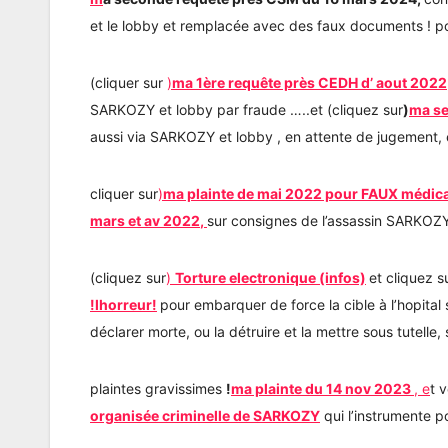
et le lobby et remplacée avec des faux documents ! po
(cliquer sur
)
ma 1ère requête près CEDH d’ aout 2022
SARKOZY et lobby par fraude …..et (cliquez sur
)
ma se
aussi via SARKOZY et lobby , en attente de jugement,
cliquer sur
)
ma plainte de mai 2022 pour FAUX médica
mars et av 202
2
,
sur consignes de l’assassin SARKOZY 
(cliquez sur
)
Torture electronique (infos)
et cliquez s
!lhorreur!
pour embarquer de force la cible à l’hopital
déclarer morte, ou la détruire et la mettre sous tutelle
plaintes gravissimes
!
ma plainte du 14 nov 2023
, e
t 
organisée criminelle de SARKOZY
qui l’instrumente p