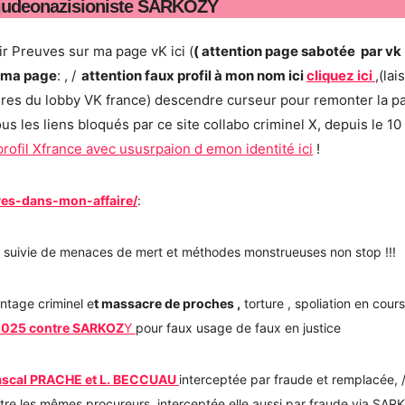
by judeonazisioniste SARKOZY
oir Preuves sur ma page vK ici (
( attention page sabotée par vk
r ma page
:
, /
attention faux profil à mon nom ici
cliquez ici
,(lai
ordres du lobby VK france) descendre curseur pour remonter la p
les liens bloqués par ce site collabo criminel X, depuis le 10
profil Xfrance avec ususrpaion d emon identité ici
!
ves-dans-mon-affaire/
:
suivie de menaces de mert et méthodes monstrueuses non stop !!!
ntage criminel e
t massacre de proches ,
torture , spoliation en cour
n 2025 contre SARKOZ
Y
pour faux usage de faux en justice
Pascal PRACHE et L. BECCUAU
interceptée par fraude et remplacée, /
tre les mêmes procureurs, interceptée elle aussi par fraude via SA