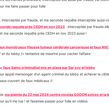
ur me faire passer pour folle
,
interceptée par fraude, et ma seconde requête interceptée aussi vi
conde requete près CEDH en nov 2023
: interceptée par fraude ell
 et ma seconde requête près CEDH en nov 2023 aussi !
ux monstrueux (fausse tumeur cérébrale cancereuse et faux AVC
et du lobby )= tentative de meurtre pour cacher l’affaire
u
r
faux Samu criminalisé mis en place par Sar ozy et lobby
 sur appel mensonger d’un agent criminel du lobby et achever la cible
, sous couvert de faux médicaux !)
voir
ma plainte du 22 mai 2024 contre nicolas GODON schizo et la 
our qu’il me tue ! et fassmee passer pour folle en vidéos