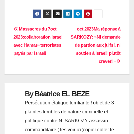
Navigation
Massacres du 7oct
oct 2023Ma réponse à
2023:collaboration Israel
SARKOZY: »Ni demande
de
avec Hamas+terroristes
de pardon aux juifs!, ni
l’article
payés par Israel!
soutien à Israel! plutôt
crever! »
By
Béatrice EL BEZE
Persécution étatique terrifiante ! objet de 3
plaintes terribles de nature criminelle et
politique contre N. SARKOZY assassin
commanditaire ( les voir ici(copier coller le