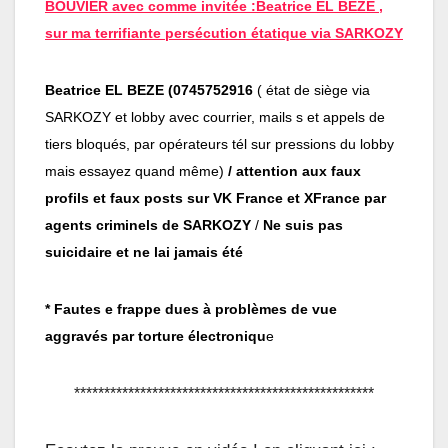
BOUVIER avec comme invitée :Beatrice EL BEZE ,
sur ma terrifiante persécution étatique via SARKOZY
Beatrice EL BEZE (0745752916
( état de siège via
SARKOZY et lobby avec courrier, mails s et appels de
tiers bloqués, par opérateurs tél sur pressions du lobby
mais essayez quand même)
/ attention aux faux
profils et faux posts sur VK France et XFrance par
agents criminels de SARKOZY
/
Ne suis pas
suicidaire et ne lai jamais été
* Fautes e frappe dues à problèmes de vue
aggravés par torture électroniqu
e
**************************************************