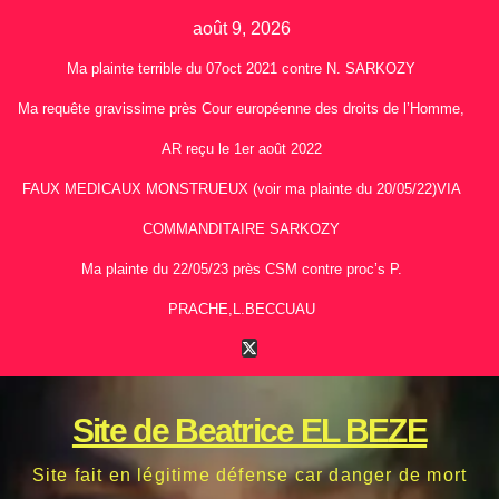
Skip
août 9, 2026
to
Ma plainte terrible du 07oct 2021 contre N. SARKOZY
content
Ma requête gravissime près Cour européenne des droits de l’Homme,
AR reçu le 1er août 2022
FAUX MEDICAUX MONSTRUEUX (voir ma plainte du 20/05/22)VIA
COMMANDITAIRE SARKOZY
Ma plainte du 22/05/23 près CSM contre proc’s P.
PRACHE,L.BECCUAU
Site de Beatrice EL BEZE
Site fait en légitime défense car danger de mort