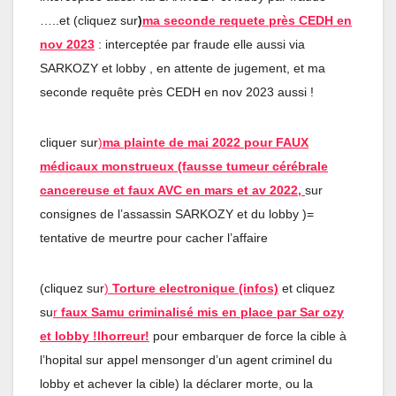
…..et (cliquez sur
)
ma seconde requete près CEDH en
nov 2023
: interceptée par fraude elle aussi via
SARKOZY et lobby , en attente de jugement, et ma
seconde requête près CEDH en nov 2023 aussi !
cliquer sur
)
ma plainte de mai 2022 pour FAUX
médicaux monstrueux (fausse tumeur cérébrale
cancereuse et faux AVC en mars et av 202
2
,
sur
consignes de l’assassin SARKOZY et du lobby )=
tentative de meurtre pour cacher l’affaire
(cliquez sur
)
Torture electronique (infos)
et cliquez
su
r
faux Samu criminalisé mis en place par Sar ozy
et lobby !lhorreur!
pour embarquer de force la cible à
l’hopital sur appel mensonger d’un agent criminel du
lobby et achever la cible) la déclarer morte, ou la