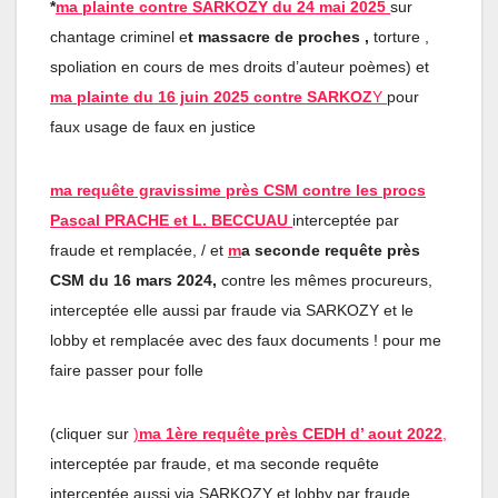
*
ma plainte contre SARKOZY du 24 mai 2025
sur
chantage criminel e
t massacre de proches ,
torture ,
spoliation en cours de mes droits d’auteur poèmes) et
ma plainte du 16 juin 2025 contre SARKOZ
Y
pour
faux usage de faux en justice
ma requête gravissime près CSM contre les procs
Pascal PRACHE et L. BECCUAU
interceptée par
fraude et remplacée, / et
m
a seconde requête près
CSM du 16 mars 2024,
contre les mêmes procureurs,
interceptée elle aussi par fraude via SARKOZY et le
lobby et remplacée avec des faux documents ! pour me
faire passer pour folle
(cliquer sur
)
ma 1ère requête près CEDH d’ aout 2022
,
interceptée par fraude, et ma seconde requête
interceptée aussi via SARKOZY et lobby par fraude