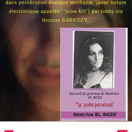
dans persécution étatique terrifiante '(avec torture
électronique appelée" "slow kill") par lobby via
Nicolas SARKOZY..