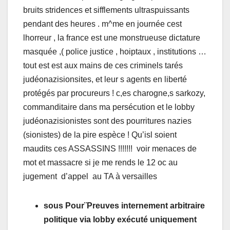
bruits stridences et sifflements ultraspuissants
pendant des heures . m^me en journée cest
lhorreur , la france est une monstrueuse dictature
masquée ,( police justice , hoiptaux , institutions …
tout est est aux mains de ces criminels tarés
judéonazisionsites, et leur s agents en liberté
protégés par procureurs ! c,es charogne,s sarkozy,
commanditaire dans ma persécution et le lobby
judéonazisionistes sont des pourritures nazies
(sionistes) de la pire espèce ! Qu’isl soient
maudits ces ASSASSINS !!!!!!! voir menaces de
mot et massacre si je me rends le 12 oc au
jugement d’appel au TA à versailles
sous Pour¨Preuves internement arbitraire
politique via lobby exécuté uniquement