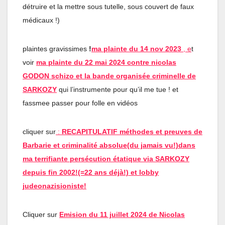
détruire et la mettre sous tutelle, sous couvert de faux
médicaux !)
plaintes gravissimes
!
ma plainte du 14 nov 2023
, e
t
voir
ma plainte du 22 mai 2024 contre nicolas
GODON schizo et la bande organisée criminelle de
SARKOZY
qui l’instrumente pour qu’il me tue ! et
fassmee passer pour folle en vidéos
cliquer sur
:
RECAPITULATIF méthodes et preuves de
Barbarie et criminalité absolue(du jamais vu!)dans
ma terrifiante persécution étatique via SARKOZY
depuis fin 2002!(=22 ans déjà!) et lobby
judeonazisioniste!
Cliquer sur
Emision du 11 juillet 2024 de Nicolas