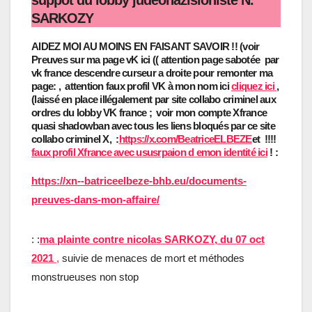
suppôt du lobby judeonazisioniste N.
SARKOZY
AIDEZ MOI AU MOINS EN FAISANT SAVOIR !! (voir
Preuves sur ma page vK ici (( attention page sabotée par
vk france descendre curseur a droite pour remonter ma
page:
, attention faux profil VK à mon nom ici
cliquez ici
,
(laissé en place illégalement par site collabo criminel aux
ordres du lobby VK france ; voir mon compte Xfrance
quasi shadowban avec tous les liens bloqués par ce site
collabo criminel X, :
https://x.com/BeatriceELBEZE
et !!!!
faux profil Xfrance avec ususrpaion d emon identité ici
! :
https://xn--batriceelbeze-bhb.eu/documents-
preuves-dans-mon-affaire/
: :
ma plainte contre nicolas SARKOZY, du 07 oct
2021
,
suivie de menaces de mort et méthodes
monstrueuses non stop