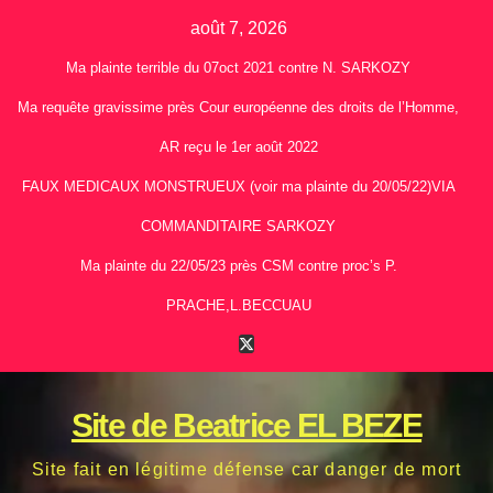
Skip
août 7, 2026
to
Ma plainte terrible du 07oct 2021 contre N. SARKOZY
content
Ma requête gravissime près Cour européenne des droits de l’Homme,
AR reçu le 1er août 2022
FAUX MEDICAUX MONSTRUEUX (voir ma plainte du 20/05/22)VIA
COMMANDITAIRE SARKOZY
Ma plainte du 22/05/23 près CSM contre proc’s P.
PRACHE,L.BECCUAU
Site de Beatrice EL BEZE
Site fait en légitime défense car danger de mort