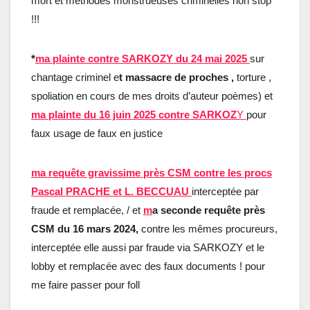
mort et méthodes monstrueuses criminelles non stop
!!!
*
ma plainte contre SARKOZY du 24 mai 2025
sur
chantage criminel e
t massacre de proches ,
torture ,
spoliation en cours de mes droits d’auteur poèmes) et
ma plainte du 16 juin 2025 contre SARKOZ
Y
pour
faux usage de faux en justice
ma requête gravissime près CSM contre les procs
Pascal PRACHE et L. BECCUAU
interceptée par
fraude et remplacée, / et
m
a seconde requête près
CSM du 16 mars 2024,
contre les mêmes procureurs,
interceptée elle aussi par fraude via SARKOZY et le
lobby et remplacée avec des faux documents ! pour
me faire passer pour foll