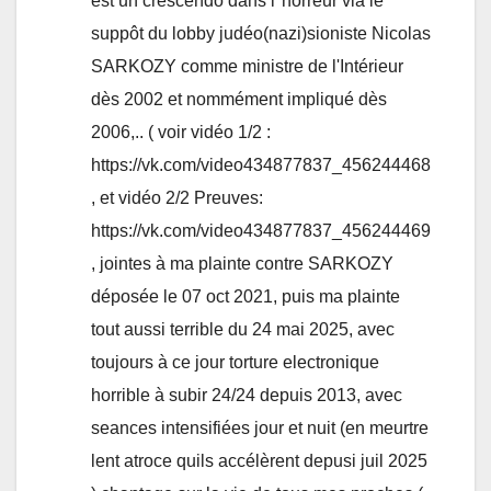
est un crescendo dans l"horreur via le
suppôt du lobby judéo(nazi)sioniste Nicolas
SARKOZY comme ministre de l'Intérieur
dès 2002 et nommément impliqué dès
2006,.. ( voir vidéo 1/2 :
https://vk.com/video434877837_456244468
, et vidéo 2/2 Preuves:
https://vk.com/video434877837_456244469
, jointes à ma plainte contre SARKOZY
déposée le 07 oct 2021, puis ma plainte
tout aussi terrible du 24 mai 2025, avec
toujours à ce jour torture electronique
horrible à subir 24/24 depuis 2013, avec
seances intensifiées jour et nuit (en meurtre
lent atroce quils accélèrent depusi juil 2025