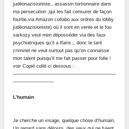
judéonazisioniste,, assassin tortionnaire dans
ma persecution ;qui les fait censurer de façon
fourbe,via Amazon collabo aux ordres du lobby
judéonazisioniste) où il sont en vente et le fou
sarkozy veut men déposséder via des faux
psychiatriques qu’il a tfaire ;, donc le taré
criminel ne veut surtout pas qu’on connaisse
mon talent puisqu’il me fait passer pour folle !
voir Copié collé ci dessous :
—————————————————————
———————-—
L’humain
Je cherche un visage, quelque chose d’humain,
Un regard sans détours, des yeux qui ne fuient