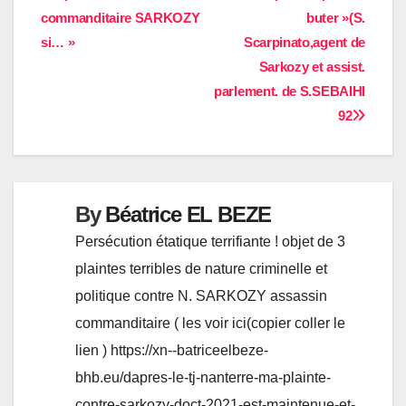
l’article
commanditaire SARKOZY
buter »(S.
si… »
Scarpinato,agent de
Sarkozy et assist.
parlement. de S.SEBAIHI
92
By
Béatrice EL BEZE
Persécution étatique terrifiante ! objet de 3
plaintes terribles de nature criminelle et
politique contre N. SARKOZY assassin
commanditaire ( les voir ici(copier coller le
lien ) https://xn--batriceelbeze-
bhb.eu/dapres-le-tj-nanterre-ma-plainte-
contre-sarkozy-doct-2021-est-maintenue-et-