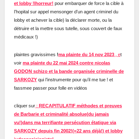
et lobby !lhorreur!
pour embarquer de force la cible à
l’hopital sur appel mensonger d’un agent criminel du
lobby et achever la cible) la déclarer morte, ou la
détruire et la mettre sous tutelle, sous couvert de faux
médicaux !)
plaintes gravissimes
!
ma plainte du 14 nov 2023
, e
t
voir
ma plainte du 22 mai 2024 contre nicolas
GODON schizo et la bande organisée criminelle de
SARKOZY
qui l’instrumente pour qu’il me tue ! et
fassmee passer pour folle en vidéos
cliquer sur
:
RECAPITULATIF méthodes et preuves
de Barbarie et criminalité absolue(du jamais
vu!)dans ma terrifiante persécution étatique via
SARKOZY depuis fin 2002!(=22 ans déjà!) et lobby