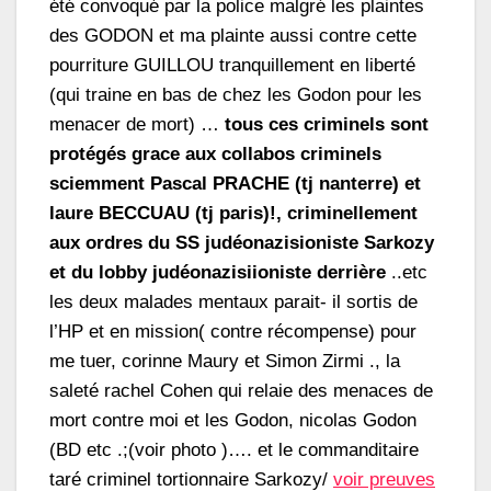
été convoqué par la police malgré les plaintes
des GODON et ma plainte aussi contre cette
pourriture GUILLOU tranquillement en liberté
(qui traine en bas de chez les Godon pour les
menacer de mort) …
tous ces criminels sont
protégés grace aux collabos criminels
sciemment Pascal PRACHE (tj nanterre) et
laure BECCUAU (tj paris)!, criminellement
aux ordres du SS judéonazisioniste Sarkozy
et du lobby judéonazisiioniste derrière
..etc
les deux malades mentaux parait- il sortis de
l’HP et en mission( contre récompense) pour
me tuer, corinne Maury et Simon Zirmi ., la
saleté rachel Cohen qui relaie des menaces de
mort contre moi et les Godon, nicolas Godon
(BD etc .;(voir photo )…. et le commanditaire
taré criminel tortionnaire Sarkozy/
voir preuves