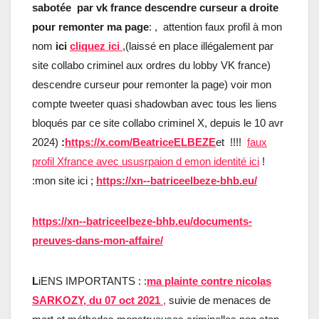
sabotée par vk france descendre curseur a droite
pour remonter ma page
: , attention faux profil à mon
nom
ici
cliquez ici
,(laissé en place illégalement par
site collabo criminel aux ordres du lobby VK france)
descendre curseur pour remonter la page) voir mon
compte tweeter quasi shadowban avec tous les liens
bloqués par ce site collabo criminel X, depuis le 10 avr
2024)
:
https://x.com/BeatriceELBEZE
et !!!!
faux
profil Xfrance avec ususrpaion d emon identité ici
!
:mon site ici ;
https://xn--batriceelbeze-bhb.eu/
https://xn--batriceelbeze-bhb.eu/documents-
preuves-dans-mon-affaire/
L
iENS IMPORTANTS : :
ma plainte contre nicolas
SARKOZY, du 07 oct 2021
,
suivie de menaces de