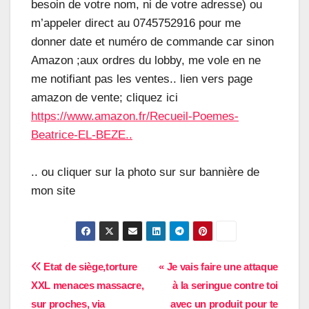
besoin de votre nom, ni de votre adresse) ou
m’appeler direct au 0745752916 pour me
donner date et numéro de commande car sinon
Amazon ;aux ordres du lobby, me vole en ne
me notifiant pas les ventes.. lien vers page
amazon de vente; cliquez ici
https://www.amazon.fr/Recueil-Poemes-
Beatrice-EL-BEZE..
.. ou cliquer sur la photo sur sur bannière de
mon site
Navigation
Etat de siège,torture
« Je vais faire une attaque
XXL menaces massacre,
à la seringue contre toi
de
sur proches, via
avec un produit pour te