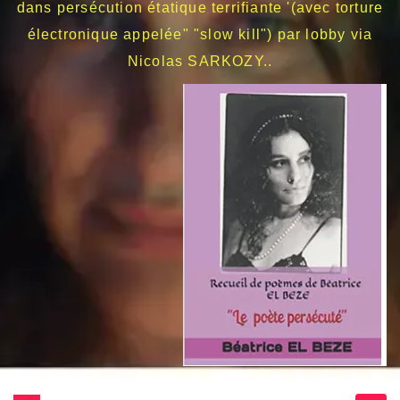
dans persécution étatique terrifiante '(avec torture
électronique appelée" "slow kill") par lobby via
Nicolas SARKOZY..