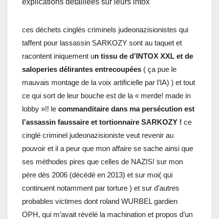
explications détaillées sur leurs intox
ces déchets cinglés criminels judeonazisionistes qui
taffent pour lassassin SARKOZY sont au taquet et
racontent iniquement u
n tissu de d’INTOX XXL et de
saloperies délirantes entrecoupées
( ça pue le
mauvais montage de la voix artificielle par l’IA) ) et tout
ce qui sort de leur bouche est de la « merde! made in
lobby »!! le
commanditaire dans ma persécution est
l’assassin faussaire et tortionnaire SARKOZY !
ce
cinglé criminel judeonazisioniste veut revenir au
pouvoir et il a peur que mon affaire se sache ainsi que
ses méthodes pires que celles de NAZIS! sur mon
père dès 2006 (décédé en 2013) et sur moi( qui
continuent notamment par torture ) et sur d’autres
probables victimes dont roland WURBEL gardien
OPH, qui m’avait révélé la machination et propos d’un