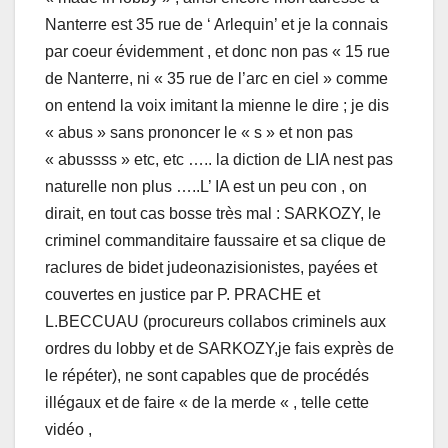
Nanterre est 35 rue de ‘ Arlequin’ et je la connais
par coeur évidemment , et donc non pas « 15 rue
de Nanterre, ni « 35 rue de l’arc en ciel » comme
on entend la voix imitant la mienne le dire ; je dis
« abus » sans prononcer le « s » et non pas
« abussss » etc, etc ….. la diction de LIA nest pas
naturelle non plus …..L’ IA est un peu con , on
dirait, en tout cas bosse très mal : SARKOZY, le
criminel commanditaire faussaire et sa clique de
raclures de bidet judeonazisionistes, payées et
couvertes en justice par P. PRACHE et
L.BECCUAU (procureurs collabos criminels aux
ordres du lobby et de SARKOZY,je fais exprès de
le répéter), ne sont capables que de procédés
illégaux et de faire « de la merde « , telle cette
vidéo ,