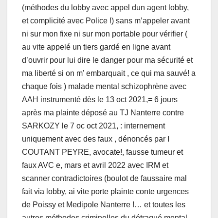
(méthodes du lobby avec appel dun agent lobby,
et complicité avec Police !) sans m’appeler avant
ni sur mon fixe ni sur mon portable pour vérifier (
au vite appelé un tiers gardé en ligne avant
d’ouvrir pour lui dire le danger pour ma sécurité et
ma liberté si on m’ embarquait , ce qui ma sauvé! a
chaque fois ) malade mental schizophrène avec
AAH instrumenté dès le 13 oct 2021,= 6 jours
après ma plainte déposé au TJ Nanterre contre
SARKOZY le 7 oc oct 2021, : internement
uniquement avec des faux , dénoncés par I
COUTANT PEYRE, avocate!, fausse tumeur et
faux AVC e, mars et avril 2022 avec IRM et
scanner contradictoires (boulot de faussaire mal
fait via lobby, ai vite porte plainte conte urgences
de Poissy et Medipole Nanterre !… et toutes les
autres méthodes criminelles du détraqué mental