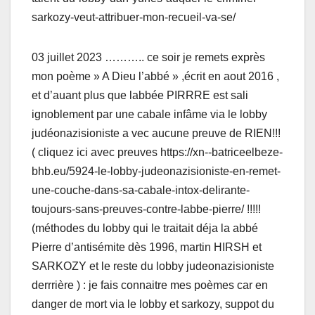
sarkozy-veut-attribuer-mon-recueil-va-se/
03 juillet 2023 ……….. ce soir je remets exprès
mon poème » A Dieu l’abbé » ,écrit en aout 2016 ,
et d’auant plus que labbée PIRRRE est sali
ignoblement par une cabale infâme via le lobby
judéonazisioniste a vec aucune preuve de RIEN!!!
( cliquez ici avec preuves https://xn--batriceelbeze-
bhb.eu/5924-le-lobby-judeonazisioniste-en-remet-
une-couche-dans-sa-cabale-intox-delirante-
toujours-sans-preuves-contre-labbe-pierre/ !!!!!
(méthodes du lobby qui le traitait déja la abbé
Pierre d’antisémite dès 1996, martin HIRSH et
SARKOZY et le reste du lobby judeonazisioniste
derrrière ) : je fais connaitre mes poèmes car en
danger de mort via le lobby et sarkozy, suppot du