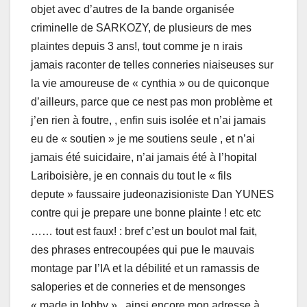
objet avec d’autres de la bande organisée
criminelle de SARKOZY, de plusieurs de mes
plaintes depuis 3 ans!, tout comme je n irais
jamais raconter de telles conneries niaiseuses sur
la vie amoureuse de « cynthia » ou de quiconque
d’ailleurs, parce que ce nest pas mon problème et
j’en rien à foutre, , enfin suis isolée et n’ai jamais
eu de « soutien » je me soutiens seule , et n’ai
jamais été suicidaire, n’ai jamais été à l’hopital
Lariboisière, je en connais du tout le « fils
depute » faussaire judeonazisioniste Dan YUNES
contre qui je prepare une bonne plainte ! etc etc
…… tout est faux! : bref c’est un boulot mal fait,
des phrases entrecoupées qui pue le mauvais
montage par l’IA et la débilité et un ramassis de
saloperies et de conneries et de mensonges
« made in lobby » , ainsi encore mon adresse à