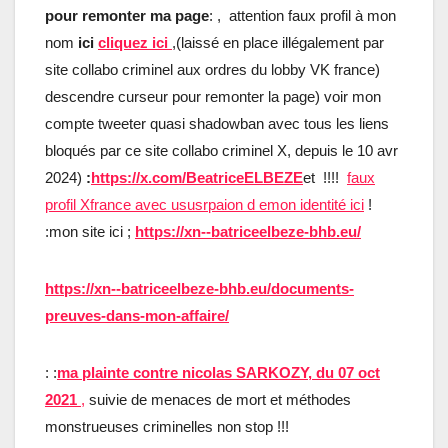
pour remonter ma page
:
, attention faux profil à mon
nom
ici
cliquez ici
,(laissé en place illégalement par
site collabo criminel aux ordres du lobby VK france)
descendre curseur pour remonter la page) voir mon
compte tweeter quasi shadowban avec tous les liens
bloqués par ce site collabo criminel X, depuis le 10 avr
2024)
:
https://x.com/BeatriceELBEZE
et !!!!
faux
profil Xfrance avec ususrpaion d emon identité ici
!
:mon site ici ;
https://xn--batriceelbeze-bhb.eu/
https://xn--batriceelbeze-bhb.eu/documents-
preuves-dans-mon-affaire/
: :
ma plainte contre nicolas SARKOZY, du 07 oct
2021
,
suivie de menaces de mort et méthodes
monstrueuses criminelles non stop !!!