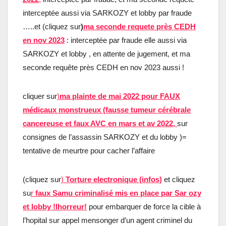
interceptée aussi via SARKOZY et lobby par fraude
…..et (cliquez sur
)
ma seconde requete près CEDH
en nov 2023
: interceptée par fraude elle aussi via
SARKOZY et lobby , en attente de jugement, et ma
seconde requête près CEDH en nov 2023 aussi !
cliquer sur
)
ma plainte de mai 2022 pour FAUX
médicaux monstrueux (fausse tumeur cérébrale
cancereuse et faux AVC en mars et av 202
2
,
sur
consignes de l’assassin SARKOZY et du lobby )=
tentative de meurtre pour cacher l’affaire
(cliquez sur
)
Torture electronique (infos)
et cliquez
su
r
faux Samu criminalisé mis en place par Sar ozy
et lobby !lhorreur!
pour embarquer de force la cible à
l’hopital sur appel mensonger d’un agent criminel du