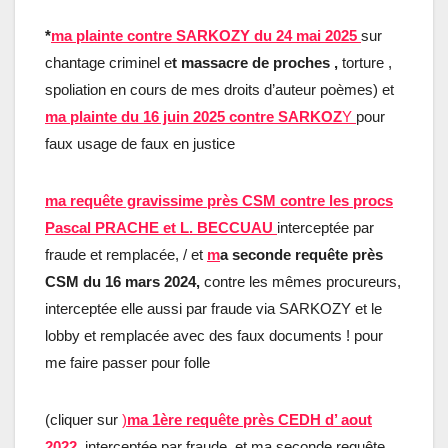
*
ma plainte contre SARKOZY du 24 mai 2025
sur
chantage criminel e
t massacre de proches ,
torture ,
spoliation en cours de mes droits d’auteur poèmes) et
ma plainte du 16 juin 2025 contre SARKOZ
Y
pour
faux usage de faux en justice
ma requête gravissime près CSM contre les procs
Pascal PRACHE et L. BECCUAU
interceptée par
fraude et remplacée, / et
m
a seconde requête près
CSM du 16 mars 2024,
contre les mêmes procureurs,
interceptée elle aussi par fraude via SARKOZY et le
lobby et remplacée avec des faux documents ! pour
me faire passer pour folle
(cliquer sur
)
ma 1ère requête près CEDH d’ aout
2022
,
interceptée par fraude, et ma seconde requête