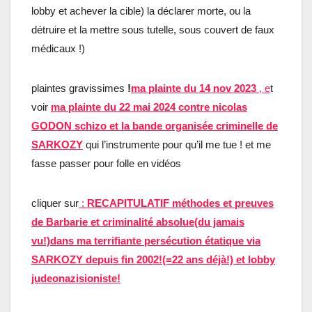
lobby et achever la cible) la déclarer morte, ou la
détruire et la mettre sous tutelle, sous couvert de faux
médicaux !)
plaintes gravissimes
!
ma plainte du 14 nov 2023
, e
t
voir
ma plainte du 22 mai 2024 contre nicolas
GODON schizo et la bande organisée criminelle de
SARKOZY
qui l’instrumente pour qu’il me tue ! et me
fasse passer pour folle en vidéos
cliquer sur
:
RECAPITULATIF méthodes et preuves
de Barbarie et criminalité absolue(du jamais
vu!)dans ma terrifiante persécution étatique via
SARKOZY depuis fin 2002!(=22 ans déjà!) et lobby
judeonazisioniste!