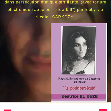
dans persécution étatique terrifiante '(avec torture
électronique appelée" "slow kill") par lobby via
Nicolas SARKOZY..