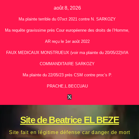
Skip
août 8, 2026
to
Ma plainte terrible du 07oct 2021 contre N. SARKOZY
content
Ma requête gravissime près Cour européenne des droits de l’Homme,
AR reçu le 1er août 2022
FAUX MEDICAUX MONSTRUEUX (voir ma plainte du 20/05/22)VIA
COMMANDITAIRE SARKOZY
Ma plainte du 22/05/23 près CSM contre proc’s P.
PRACHE,L.BECCUAU
Site de Beatrice EL BEZE
Site fait en légitime défense car danger de mort