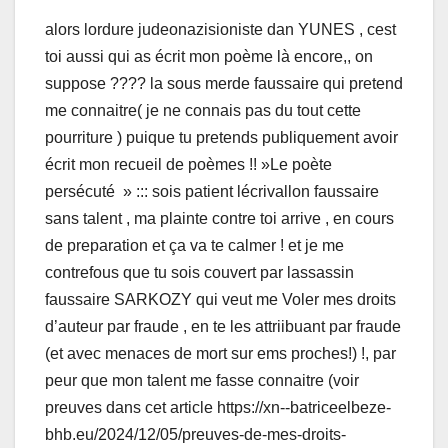
alors lordure judeonazisioniste dan YUNES , cest
toi aussi qui as écrit mon poème là encore,, on
suppose ???? la sous merde faussaire qui pretend
me connaitre( je ne connais pas du tout cette
pourriture ) puique tu pretends publiquement avoir
écrit mon recueil de poèmes !! »Le poète
persécuté » ::: sois patient lécrivallon faussaire
sans talent , ma plainte contre toi arrive , en cours
de preparation et ça va te calmer ! et je me
contrefous que tu sois couvert par lassassin
faussaire SARKOZY qui veut me Voler mes droits
d’auteur par fraude , en te les attriibuant par fraude
(et avec menaces de mort sur ems proches!) !, par
peur que mon talent me fasse connaitre (voir
preuves dans cet article https://xn--batriceelbeze-
bhb.eu/2024/12/05/preuves-de-mes-droits-