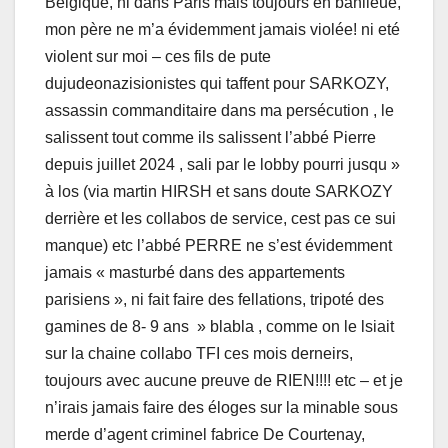
Belgique, ni dans Paris mais toujours en banlieue,
mon père ne m’a évidemment jamais violée! ni eté
violent sur moi – ces fils de pute
dujudeonazisionistes qui taffent pour SARKOZY,
assassin commanditaire dans ma persécution , le
salissent tout comme ils salissent l’abbé Pierre
depuis juillet 2024 , sali par le lobby pourri jusqu »
à los (via martin HIRSH et sans doute SARKOZY
derrière et les collabos de service, cest pas ce sui
manque) etc l’abbé PERRE ne s’est évidemment
jamais « masturbé dans des appartements
parisiens », ni fait faire des fellations, tripoté des
gamines de 8- 9 ans » blabla , comme on le lsiait
sur la chaine collabo TFI ces mois derneirs,
toujours avec aucune preuve de RIEN!!!! etc – et je
n’irais jamais faire des éloges sur la minable sous
merde d’agent criminel fabrice De Courtenay,