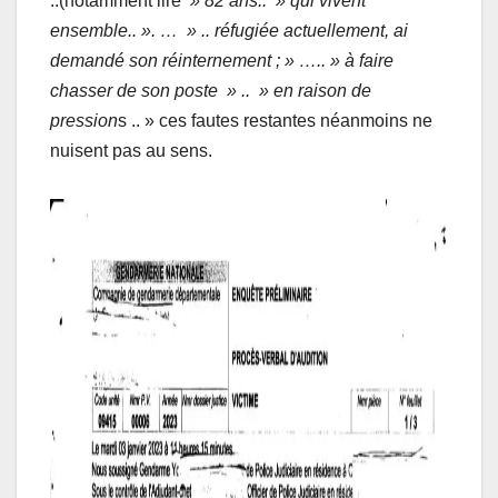
..(notamment lire
» 82 ans.. » qui vivent
ensemble.. ». … » .. réfugiée actuellement, ai
demandé son réinternement ; » ….. » à faire
chasser de son poste » .. » en raison de
pression
s .. » ces fautes restantes néanmoins ne
nuisent pas au sens.