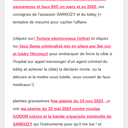
cancereuse et faux AVC en mars et av 202
2
,
sur
consignes de l’assassin SARKOZY et du lobby )=
tentative de meurtre pour cacher l’affaire
(cliquez sur
)
Torture electronique (infos)
et cliquez
su
r
faux Samu criminalisé mis en place par Sar ozy
et lobby !lhorreur!
pour embarquer de force la cible à
l’hopital sur appel mensonger d’un agent criminel du
lobby et achever la cible) la déclarer morte, ou la
détruire et la mettre sous tutelle, sous couvert de faux
médicaux !)
plaintes gravissimes
!
ma plainte du 14 nov 2023
, e
t
voir
ma plainte du 22 mai 2024 contre nicolas
GODON schizo et la bande organisée criminelle de
SARKOZY
qui l’instrumente pour qu’il me tue ! et