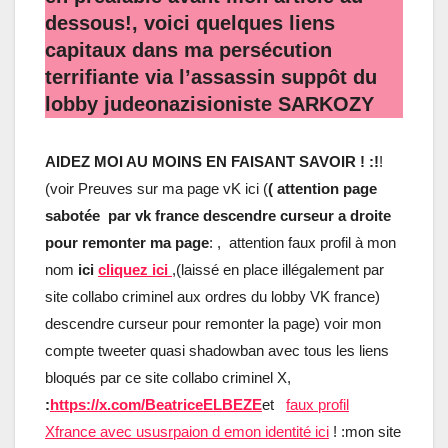
dessous!, voici quelques liens
capitaux dans ma persécution
terrifiante via l’assassin suppôt du
lobby judeonazisioniste SARKOZY
AIDEZ MOI AU MOINS EN FAISANT SAVOIR ! :!
!
(voir Preuves sur ma page vK ici (
( attention page
sabotée par vk france descendre curseur a droite
pour remonter ma page
:
, attention faux profil à mon
nom
ici
cliquez ici
,(laissé en place illégalement par
site collabo criminel aux ordres du lobby VK france)
descendre curseur pour remonter la page) voir mon
compte tweeter quasi shadowban avec tous les liens
bloqués par ce site collabo criminel X,
:
https://x.com/BeatriceELBEZE
et
faux profil
Xfrance avec ususrpaion d emon identité ici
! :mon site