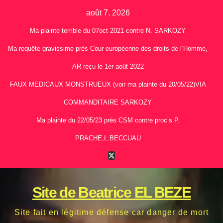
Skip
août 7, 2026
to
Ma plainte terrible du 07oct 2021 contre N. SARKOZY
content
Ma requête gravissime près Cour européenne des droits de l’Homme,
AR reçu le 1er août 2022
FAUX MEDICAUX MONSTRUEUX (voir ma plainte du 20/05/22)VIA
COMMANDITAIRE SARKOZY
Ma plainte du 22/05/23 près CSM contre proc’s P.
PRACHE,L.BECCUAU
Site de Beatrice EL BEZE
Site fait en légitime défense car danger de mort