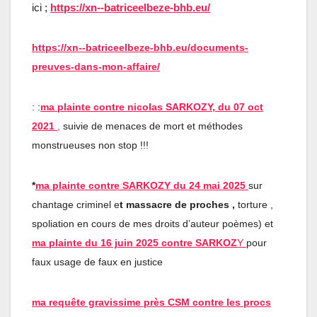
ici ;
https://xn--batriceelbeze-bhb.eu/
https://xn--batriceelbeze-bhb.eu/documents-
preuves-dans-mon-affaire/
: :
ma plainte contre nicolas SARKOZY, du 07 oct
2021
,
suivie de menaces de mort et méthodes
monstrueuses non stop !!!
*
ma plainte contre SARKOZY du 24 mai 2025
sur
chantage criminel e
t massacre de proches ,
torture ,
spoliation en cours de mes droits d’auteur poèmes) et
ma plainte du 16 juin 2025 contre SARKOZ
Y
pour
faux usage de faux en justice
ma requête gravissime près CSM contre les procs