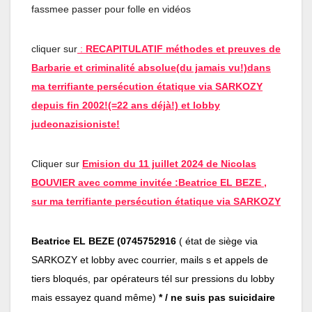
fassmee passer pour folle en vidéos
cliquer sur
:
RECAPITULATIF méthodes et preuves de
Barbarie et criminalité absolue(du jamais vu!)dans
ma terrifiante persécution étatique via SARKOZY
depuis fin 2002!(=22 ans déjà!) et lobby
judeonazisioniste!
Cliquer sur
Emision du 11 juillet 2024 de Nicolas
BOUVIER avec comme invitée :Beatrice EL BEZE ,
sur ma terrifiante persécution étatique via SARKOZY
Beatrice EL BEZE (0745752916
( état de siège via
SARKOZY et lobby avec courrier, mails s et appels de
tiers bloqués, par opérateurs tél sur pressions du lobby
mais essayez quand même)
*
/ ne suis pas suicidaire