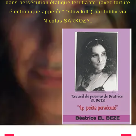
dans persécution étatique terrifiante '(avec torture
électronique appelée" "slow kill") par lobby via
Nicolas SARKOZY..