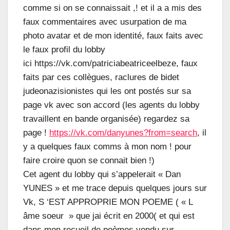
comme si on se connaissait ,! et il a a mis des
faux commentaires avec usurpation de ma
photo avatar et de mon identité, faux faits avec
le faux profil du lobby
ici https://vk.com/patriciabeatriceelbeze, faux
faits par ces collègues, raclures de bidet
judeonazisionistes qui les ont postés sur sa
page vk avec son accord (les agents du lobby
travaillent en bande organisée) regardez sa
page !
https://vk.com/danyunes?from=search
, il
y a quelques faux comms à mon nom ! pour
faire croire quon se connait bien !)
Cet agent du lobby qui s’appelerait « Dan
YUNES » et me trace depuis quelques jours sur
Vk, S ‘EST APPROPRIE MON POEME ( « L
âme soeur » que jai écrit en 2000( et qui est
dans mon recueil de poèmes vendu sur