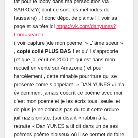
taf pour le lobby dans ma persécution via
SARKOZY( dont ce sont les méthodes de
faussaire) , ! donc dépot de plainte ! ! voir sa
page et sa tête ici
https://vk.com/danyunes?
from=search
( voir capture )de mon poème » L’ âme soeur »
,
copié collé PLUS BAS !
et qu’il s’approprie
(et que jai écrit en 2000 et qui est dans mon
recueil en vente sur Amazone ) et pour
harcèlement , cette minable pourriture qui se
presente come s’appelant » DAN YUNES »i n’a
évidemment jamais coécrit ce poème avec moi,
c’est mon poème et je les écris tous, seule :et
de plus je ne connais pas du tout cette ordure
juif nazisioniste, (soi disant « rabbin à la
retraite « Dan YUNES a til dit dans un de ses
poèmes poème niaiseux où il se permet de faire