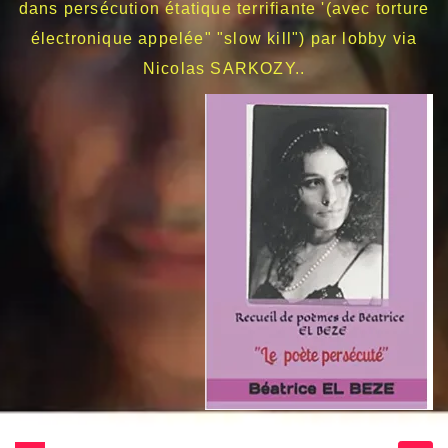
dans persécution étatique terrifiante '(avec torture
électronique appelée" "slow kill") par lobby via
Nicolas SARKOZY..