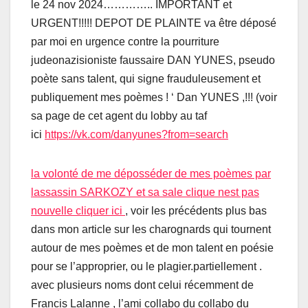
le 24 nov 2024………….. IMPORTANT et
URGENT!!!!! DEPOT DE PLAINTE va être déposé
par moi en urgence contre la pourriture
judeonazisioniste faussaire DAN YUNES, pseudo
poète sans talent, qui signe frauduleusement et
publiquement mes poèmes ! ‘ Dan YUNES ,!!! (voir
sa page de cet agent du lobby au taf
ici
https://vk.com/danyunes?from=search
la volonté de me déposséder de mes poèmes par
lassassin SARKOZY et sa sale clique nest pas
nouvelle cliquer ici
, voir les précédents plus bas
dans mon article sur les charognards qui tournent
autour de mes poèmes et de mon talent en poésie
pour se l’approprier, ou le plagier.partiellement .
avec plusieurs noms dont celui récemment de
Francis Lalanne , l’ami collabo du collabo du