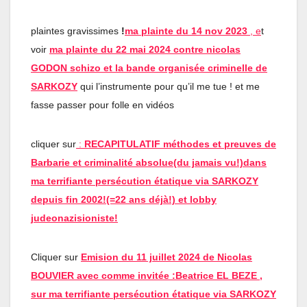
plaintes gravissimes
!
ma plainte du 14 nov 2023
, e
t
voir
ma plainte du 22 mai 2024 contre nicolas
GODON schizo et la bande organisée criminelle de
SARKOZY
qui l’instrumente pour qu’il me tue ! et me
fasse passer pour folle en vidéos
cliquer sur
:
RECAPITULATIF méthodes et preuves de
Barbarie et criminalité absolue(du jamais vu!)dans
ma terrifiante persécution étatique via SARKOZY
depuis fin 2002!(=22 ans déjà!) et lobby
judeonazisioniste!
Cliquer sur
Emision du 11 juillet 2024 de Nicolas
BOUVIER avec comme invitée :Beatrice EL BEZE ,
sur ma terrifiante persécution étatique via SARKOZY