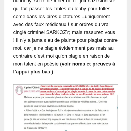
du lobby, sorte de « her dotor’ juif nazi sioniste
qui fait passer les cibles du lobby pour folles
come dans les pires dictatures =uniquement
avec des faux médicaux ! sur ordres du vrai
cinglé criminel SARKOZY; mais rassurez vous
! il n’y a jamais eu de plainte pour plagiat contre
moi, car je ne plagie évidemment pas mais au
contraire c’est moi qu’on plagie en raison de
mon talent en poésie (
voir noms et preuves à
l’appui p
lus bas
)