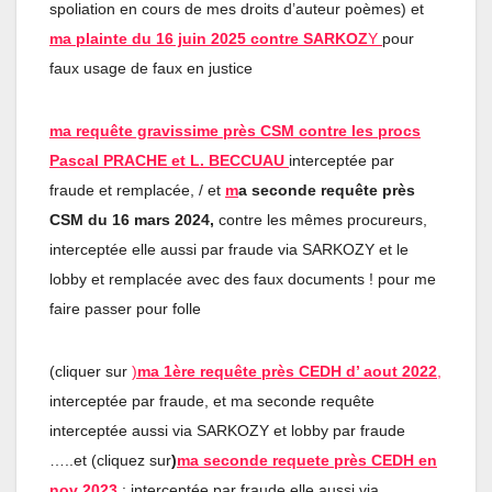
spoliation en cours de mes droits d’auteur poèmes) et
ma plainte du 16 juin 2025 contre SARKOZ
Y
pour
faux usage de faux en justice
ma requête gravissime près CSM contre les procs
Pascal PRACHE et L. BECCUAU
interceptée par
fraude et remplacée, / et
m
a seconde requête près
CSM du 16 mars 2024,
contre les mêmes procureurs,
interceptée elle aussi par fraude via SARKOZY et le
lobby et remplacée avec des faux documents ! pour me
faire passer pour folle
(cliquer sur
)
ma 1ère requête près CEDH d’ aout 2022
,
interceptée par fraude, et ma seconde requête
interceptée aussi via SARKOZY et lobby par fraude
…..et (cliquez sur
)
ma seconde requete près CEDH en
nov 2023
: interceptée par fraude elle aussi via