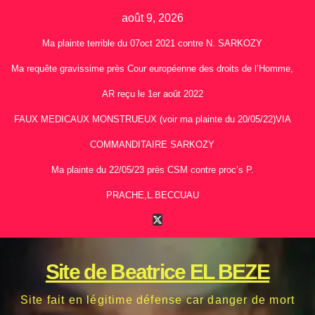
Skip
août 9, 2026
to
Ma plainte terrible du 07oct 2021 contre N. SARKOZY
content
Ma requête gravissime près Cour européenne des droits de l’Homme,
AR reçu le 1er août 2022
FAUX MEDICAUX MONSTRUEUX (voir ma plainte du 20/05/22)VIA
COMMANDITAIRE SARKOZY
Ma plainte du 22/05/23 près CSM contre proc’s P.
PRACHE,L.BECCUAU
Site de Beatrice EL BEZE
Site fait en légitime défense car danger de mort