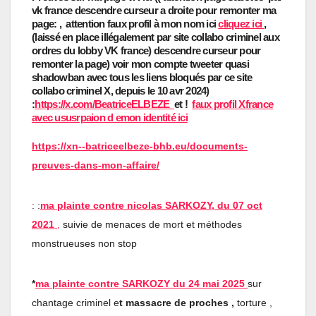
vk france descendre curseur a droite pour remonter ma
page: , attention faux profil à mon nom ici
cliquez ici
,
(laissé en place illégalement par site collabo criminel aux
ordres du lobby VK france) descendre curseur pour
remonter la page) voir mon compte tweeter quasi
shadowban avec tous les liens bloqués par ce site
collabo criminel X, depuis le 10 avr 2024)
:
https://x.com/BeatriceELBEZE
et !
faux profil Xfrance
avec ususrpaion d emon identité ici
https://xn--batriceelbeze-bhb.eu/documents-
preuves-dans-mon-affaire/
: :
ma plainte contre nicolas SARKOZY, du 07 oct
2021
,
suivie de menaces de mort et méthodes
monstrueuses non stop
*
ma plainte contre SARKOZY du 24 mai 2025
sur
chantage criminel e
t massacre de proches ,
torture ,