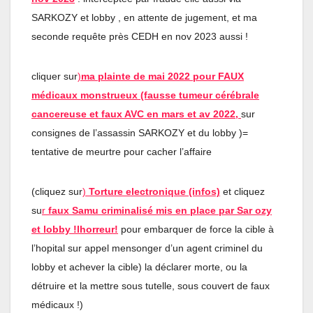
SARKOZY et lobby , en attente de jugement, et ma
seconde requête près CEDH en nov 2023 aussi !
cliquer sur
)
ma plainte de mai 2022 pour FAUX
médicaux monstrueux (fausse tumeur cérébrale
cancereuse et faux AVC en mars et av 202
2
,
sur
consignes de l’assassin SARKOZY et du lobby )=
tentative de meurtre pour cacher l’affaire
(cliquez sur
)
Torture electronique (infos)
et cliquez
su
r
faux Samu criminalisé mis en place par Sar ozy
et lobby !lhorreur!
pour embarquer de force la cible à
l’hopital sur appel mensonger d’un agent criminel du
lobby et achever la cible) la déclarer morte, ou la
détruire et la mettre sous tutelle, sous couvert de faux
médicaux !)