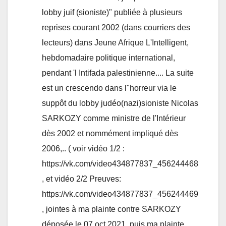
lobby juif (sioniste)" publiée à plusieurs
reprises courant 2002 (dans courriers des
lecteurs) dans Jeune Afrique L'Intelligent,
hebdomadaire politique international,
pendant 'l Intifada palestinienne.... La suite
est un crescendo dans l"horreur via le
suppôt du lobby judéo(nazi)sioniste Nicolas
SARKOZY comme ministre de l'Intérieur
dès 2002 et nommément impliqué dès
2006,.. ( voir vidéo 1/2 :
https://vk.com/video434877837_456244468
, et vidéo 2/2 Preuves:
https://vk.com/video434877837_456244469
, jointes à ma plainte contre SARKOZY
déposée le 07 oct 2021, puis ma plainte