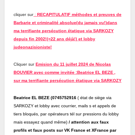
cliquer sur
:
RECAPITULATIF méthodes et preuves de
Barbarie et criminalité absolue(du jamais vu!)dans
ma terrifiante persécution étatique via SARKOZY
depuis fin 2002!(=22 ans déjà!) et lobby
judeonazisioniste!
Cliquer sur
Emision du 11 juillet 2024 de Nicolas
BOUVIER avec comme invitée :Beatrice EL BEZE ,
sur ma terrifiante persécution étatique via SARKOZY
Beatrice EL BEZE (0745752916
( état de siège via
SARKOZY et lobby avec courrier, mails s et appels de
tiers bloqués, par opérateurs tél sur pressions du lobby
mais essayez quand même)
/ attention aux faux
profils et faux posts sur VK France et XFrance par