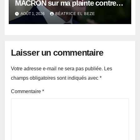
MACRON sur ma plainte contre
SARKOZY pour meurtre
AOÛT 1, 2026
BÉATRICE EL BEZE
d’Abdesslam AATILLAH, mon
compagnon martyrisé, après le
massacre de mon père dès 2007,
et l’horreur de ma persécution
depuis fin 2002
Laisser un commentaire
Votre adresse e-mail ne sera pas publiée.
Les
champs obligatoires sont indiqués avec
*
Commentaire
*