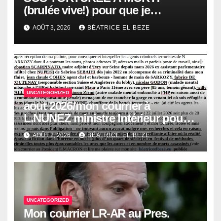
(brulée vive!) pour que je
supprime ma plainte du 26 juin
AOÛT 3, 2026
BÉATRICE EL BEZE
2026 contre SARKOZY pour le
meurtre d’Abdeslam AATILLAH,
mon compagnon martyrisé
UNCATEGORIZED
aout 2026/mon courrier à
L.NUNEZ ministre Intérieur pour
interpellation urgente des agents
AOÛT 2, 2026
BÉATRICE EL BEZE
criminels de SARKOZY!
UNCATEGORIZED
Mon courrier LR-AR au Pres.