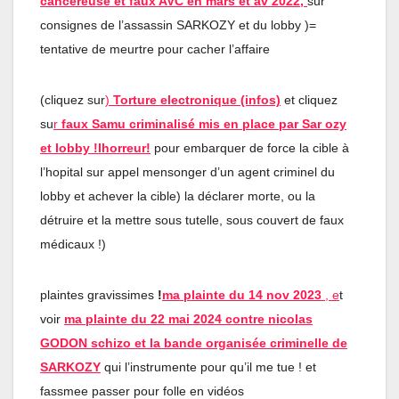
cancereuse et faux AVC en mars et av 202
2
,
sur
consignes de l’assassin SARKOZY et du lobby )=
tentative de meurtre pour cacher l’affaire
(cliquez sur
)
Torture electronique (infos)
et cliquez
su
r
faux Samu criminalisé mis en place par Sar ozy
et lobby !lhorreur!
pour embarquer de force la cible à
l’hopital sur appel mensonger d’un agent criminel du
lobby et achever la cible) la déclarer morte, ou la
détruire et la mettre sous tutelle, sous couvert de faux
médicaux !)
plaintes gravissimes
!
ma plainte du 14 nov 2023
, e
t
voir
ma plainte du 22 mai 2024 contre nicolas
GODON schizo et la bande organisée criminelle de
SARKOZY
qui l’instrumente pour qu’il me tue ! et
fassmee passer pour folle en vidéos