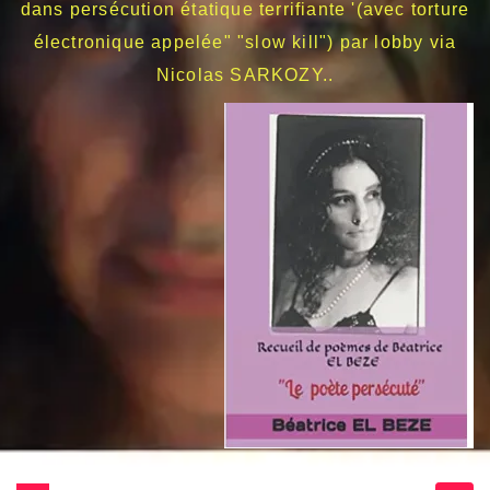
dans persécution étatique terrifiante '(avec torture
électronique appelée" "slow kill") par lobby via
Nicolas SARKOZY..