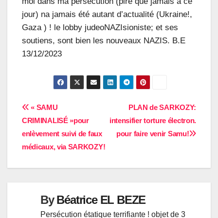
moi dans ma persécution (pire que jamais à ce
jour) na jamais été autant d’actualité (Ukraine!,
Gaza ) ! le lobby judeoNAZIsioniste; et ses
soutiens, sont bien les nouveaux NAZIS. B.E
13/12/2023
Navigation
« SAMU
PLAN de SARKOZY:
CRIMINALISÉ »pour
intensifier torture électron.
de
enlèvement suivi de faux
pour faire venir Samu!
l’article
médicaux, via SARKOZY!
By
Béatrice EL BEZE
Persécution étatique terrifiante ! objet de 3