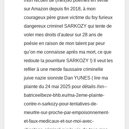
mon recueil de (mes)90 poèmes en vente
sur Amazon depuis fin 2018, à mon
courageux père grave victime du foy furieux
dangereux criminel SARKOZY qui tente de
voler mes droits d'auteur sur 28 ans de
poésie en raison de mon talent par peur
qu’on me connaisse après ma mort, ce que
redoute la pourriture SARKOZY !) Il veut les
refiler à une merde faussaire criminelle
juive nazie sioniste Dan YUNES ( lire ma
plainte du 24 mai 2025 pour détails //xn--
batriceelbeze-bhb.eu/ma-2eme-plainte-
contre-n-sarkozy-pour-tentatives-de-
meurtre-sur-proche-par-empoisonnement-
et-faux-medicaux-et-sur-moi-avec-