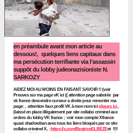
en préambule avant mon article au
dessous!, quelques liens capitaux dans
ma persécution terrifiante via l’assassin
suppôt du lobby judeonazisioniste N.
SARKOZY
AIDEZ MOI AU MOINS EN FAISANT SAVOIR !! (voir
Preuves sur ma page vK ici (( attention page sabotée par
vk france descendre curseur a droite pour remonter ma
page:
, attention faux profil VK à mon nom ici
cliquez ici
,
(laissé en place illégalement par site collabo criminel aux
ordres du lobby VK france ; voir mon compte Xfrance
quasi shadowban avec tous les liens bloqués par ce site
collabo criminel X, :
https://x.com/BeatriceELBEZE
et !!!!