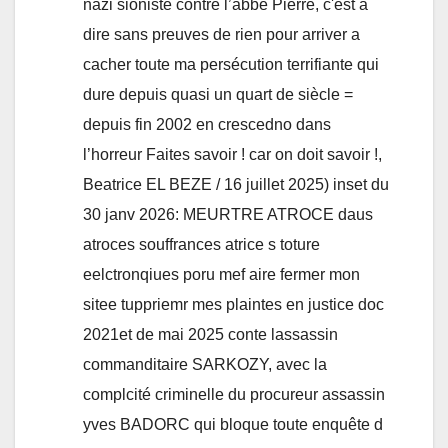
nazi sioniste contre l’abbé Pierre, c'est à
dire sans preuves de rien pour arriver a
cacher toute ma persécution terrifiante qui
dure depuis quasi un quart de siècle =
depuis fin 2002 en crescedno dans
l’horreur Faites savoir ! car on doit savoir !,
Beatrice EL BEZE / 16 juillet 2025) inset du
30 janv 2026: MEURTRE ATROCE daus
atroces souffrances atrice s toture
eelctronqiues poru mef aire fermer mon
sitee tuppriemr mes plaintes en justice doc
2021et de mai 2025 conte lassassin
commanditaire SARKOZY, avec la
complcité criminelle du procureur assassin
yves BADORC qui bloque toute enquête d