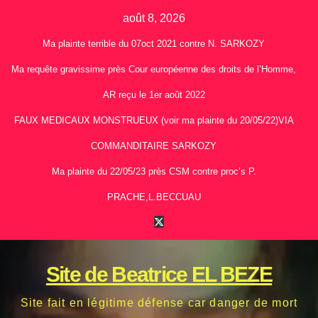
Skip
août 8, 2026
to
Ma plainte terrible du 07oct 2021 contre N. SARKOZY
content
Ma requête gravissime près Cour européenne des droits de l’Homme,
AR reçu le 1er août 2022
FAUX MEDICAUX MONSTRUEUX (voir ma plainte du 20/05/22)VIA
COMMANDITAIRE SARKOZY
Ma plainte du 22/05/23 près CSM contre proc’s P.
PRACHE,L.BECCUAU
Site de Beatrice EL BEZE
Site fait en légitime défense car danger de mort