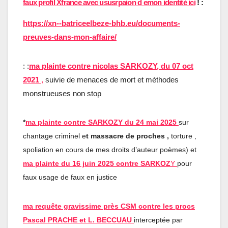
faux profil Xfrance avec ususrpaion d emon identité ici
! :
https://xn--batriceelbeze-bhb.eu/documents-
preuves-dans-mon-affaire/
: :
ma plainte contre nicolas SARKOZY, du 07 oct
2021
,
suivie de menaces de mort et méthodes
monstrueuses non stop
*
ma plainte contre SARKOZY du 24 mai 2025
sur
chantage criminel e
t massacre de proches ,
torture ,
spoliation en cours de mes droits d’auteur poèmes) et
ma plainte du 16 juin 2025 contre SARKOZ
Y
pour
faux usage de faux en justice
ma requête gravissime près CSM contre les procs
Pascal PRACHE et L. BECCUAU
interceptée par