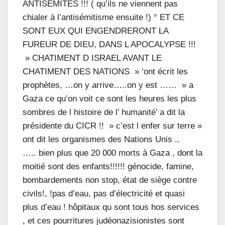
ANTISEMITES !!! ( qu’ils ne viennent pas
chialer à l’antisémitisme ensuite !) ° ET CE
SONT EUX QUI ENGENDRERONT LA
FUREUR DE DIEU, DANS L APOCALYPSE !!!
» CHATIMENT D ISRAEL AVANT LE
CHATIMENT DES NATIONS » ‘ont écrit les
prophètes, …on y arrive…..on y est …… » a
Gaza ce qu’on voit ce sont les heures les plus
sombres de l histoire de l’ humanité’ a dit la
présidente du CICR !! » c’est l enfer sur terre »
ont dit les organismes des Nations Unis ..
….. bien plus que 20 000 morts à Gaza , dont la
moitié sont des enfants!!!!!! génocide, famine,
bombardements non stop, état de siège contre
civils!, !pas d’eau, pas d’électricité et quasi
plus d’eau ! hôpitaux qu sont tous hos services
, et ces pourritures judéonazisionistes sont