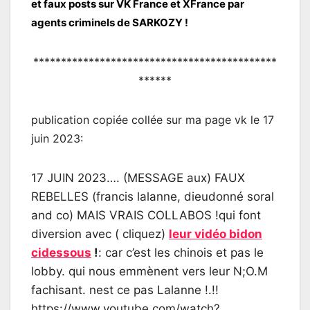
et faux posts sur VK France et XFrance par
agents criminels de SARKOZY !
********************************************
******
publication copiée collée sur ma page vk le 17
juin 2023:
17 JUIN 2023…. (MESSAGE aux) FAUX
REBELLES (francis lalanne, dieudonné soral
and co) MAIS VRAIS COLLABOS !qui font
diversion avec ( cliquez)
leur vidéo bidon
cidessous
!
: car c’est les chinois et pas le
lobby. qui nous emmènent vers leur N;O.M
fachisant. nest ce pas Lalanne !.!!
https://www.youtube.com/watch?