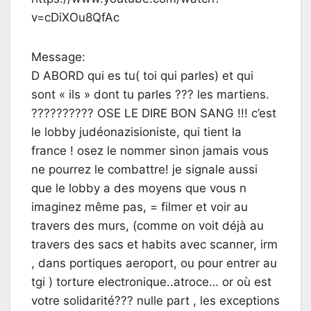
v=cDiXOu8QfAc
Message:
D ABORD qui es tu( toi qui parles) et qui
sont « ils » dont tu parles ??? les martiens.
?????????? OSE LE DIRE BON SANG !!! c’est
le lobby judéonazisioniste, qui tient la
france ! osez le nommer sinon jamais vous
ne pourrez le combattre! je signale aussi
que le lobby a des moyens que vous n
imaginez même pas, = filmer et voir au
travers des murs, (comme on voit déjà au
travers des sacs et habits avec scanner, irm
, dans portiques aeroport, ou pour entrer au
tgi ) torture electronique..atroce… or où est
votre solidarité??? nulle part , les exceptions