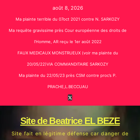
Skip
août 8, 2026
to
Ma plainte terrible du 07oct 2021 contre N. SARKOZY
content
Ma requête gravissime près Cour européenne des droits de
l’Homme, AR reçu le 1er août 2022
FAUX MEDICAUX MONSTRUEUX (voir ma plainte du
20/05/22)VIA COMMANDITAIRE SARKOZY
Ma plainte du 22/05/23 près CSM contre proc’s P.
PRACHE,L.BECCUAU
Site de Beatrice EL BEZE
Site fait en légitime défense car danger de