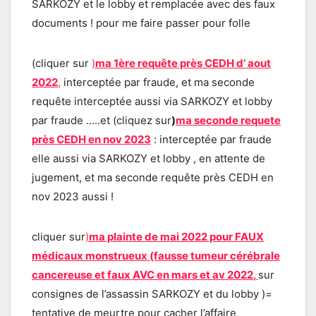
SARKOZY et le lobby et remplacée avec des faux
documents ! pour me faire passer pour folle
(cliquer sur
)
ma 1ère requête près CEDH d’ aout
2022
,
interceptée par fraude, et ma seconde
requête interceptée aussi via SARKOZY et lobby
par fraude …..et (cliquez sur
)
ma seconde requete
près CEDH en nov 2023
: interceptée par fraude
elle aussi via SARKOZY et lobby , en attente de
jugement, et ma seconde requête près CEDH en
nov 2023 aussi !
cliquer sur
)
ma plainte de mai 2022 pour FAUX
médicaux monstrueux (fausse tumeur cérébrale
cancereuse et faux AVC en mars et av 202
2
,
sur
consignes de l’assassin SARKOZY et du lobby )=
tentative de meurtre pour cacher l’affaire