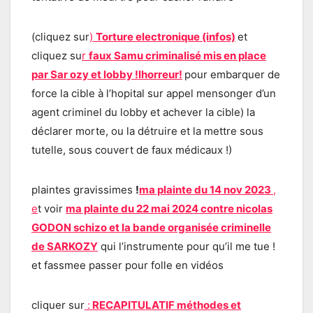
(cliquez sur
)
Torture electronique (infos)
et
cliquez su
r
faux Samu criminalisé mis en place
par Sar ozy et lobby !lhorreur!
pour embarquer de
force la cible à l’hopital sur appel mensonger d’un
agent criminel du lobby et achever la cible) la
déclarer morte, ou la détruire et la mettre sous
tutelle, sous couvert de faux médicaux !)
plaintes gravissimes
!
ma plainte du 14 nov 2023
,
e
t voir
ma plainte du 22 mai 2024 contre nicolas
GODON schizo et la bande organisée criminelle
de SARKOZY
qui l’instrumente pour qu’il me tue !
et fassmee passer pour folle en vidéos
cliquer sur
:
RECAPITULATIF méthodes et