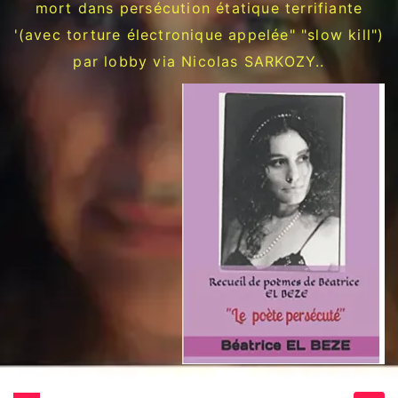
mort dans persécution étatique terrifiante
'(avec torture électronique appelée" "slow kill")
par lobby via Nicolas SARKOZY..