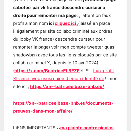
sabotée par vk france descendre curseur a
droite pour remonter ma page
:
, attention faux
profil à mon nom
ici
cliquez ici
,(laissé en place
illégalement par site collabo criminel aux ordres
du lobby VK france) descendre curseur pour
remonter la page) voir mon compte tweeter quasi
shadowban avec tous les liens bloqués par ce site
collabo criminel X, depuis le 10 avr 2024)
:
https://x.com/BeatriceELBEZE
et !!!!
faux profil
Xfrance avec ususrpaion d emon identité ici
! :mon
site ici ;
https://xn--batriceelbeze-bhb.eu/
https://xn--batriceelbeze-bhb.eu/documents-
preuves-dans-mon-affaire/
L
iENS IMPORTANTS : :
ma plainte contre nicolas