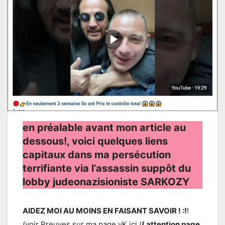
en préalable avant mon article au
dessous!, voici quelques liens
capitaux dans ma persécution
terrifiante via l’assassin suppôt du
lobby judeonazisioniste SARKOZY
AIDEZ MOI AU MOINS EN FAISANT SAVOIR ! :!
!
(voir Preuves sur ma page vK ici (
( attention page