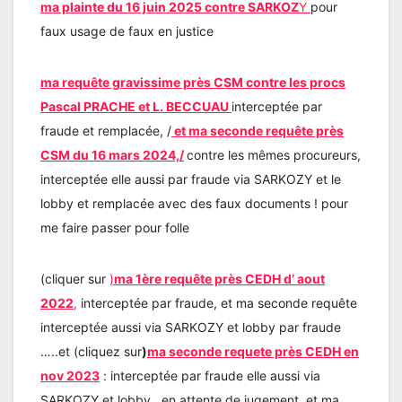
ma plainte du 16 juin 2025 contre SARKOZ
Y
pour
faux usage de faux en justice
ma requête gravissime près CSM contre les procs
Pascal PRACHE et L. BECCUAU
interceptée par
fraude et remplacée, /
et ma seconde requête près
CSM du 16 mars 2024,/
contre les mêmes procureurs,
interceptée elle aussi par fraude via SARKOZY et le
lobby et remplacée avec des faux documents ! pour
me faire passer pour folle
(cliquer sur
)
ma 1ère requête près CEDH d’ aout
2022
,
interceptée par fraude, et ma seconde requête
interceptée aussi via SARKOZY et lobby par fraude
…..et (cliquez sur
)
ma seconde requete près CEDH en
nov 2023
: interceptée par fraude elle aussi via
SARKOZY et lobby , en attente de jugement, et ma