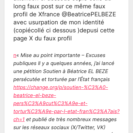
long faux post sur ce même faux
profil de Xfrance @BeatricePELBEZE
avec usurpation de mon identité
(copiécollé ci dessous )depusi cette
page X du faux profil
n
«
Mise au point importante – Excuses
publiques Il y a quelques années, j’ai lancé
une pétition Soutien à Béatrice EL BEZE
persécutée et torturée par l’État français
https://change.org/p/soutien-%C3%A0-
beatrice-el-beze-
pers%C3%A9cut%C3%A9e-et-
tortur%C3%A9e-par-l-etat-fran%C3%A7ais?
ch=1
et publié de très nombreux messages
sur les réseaux sociaux (X/Twitter, VK)