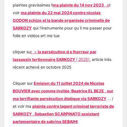
plaintes gravissimes
!
ma plainte du 14 nov 2023
, e
t
voir
ma plainte du 22 mai 2024 contre nicolas
GODON schizo et la bande organisée criminelle de
SARKOZY
qui l’instrumente pour qu il me passer pour
folle en vidéos ert me tue
cliquer su
r »
la persécution d e lhorreur par
lassassin tortionnaire SARKOZY
( 2025)
, article très
récent achevé en octobre 2025
Cliquer sur
Emision du 11 juillet 2024 de Nicolas
BOUVIER avec comme invitée :Beatrice EL BEZE , sur
ma terrifiante persécution étatique via SARKOZY
. . /
et voir ma
plainte contre lagent criminel terroriste de
SARKOZY , Sebastien SCARPINATO assistant
parlementaire de sabrina SEBAIHI