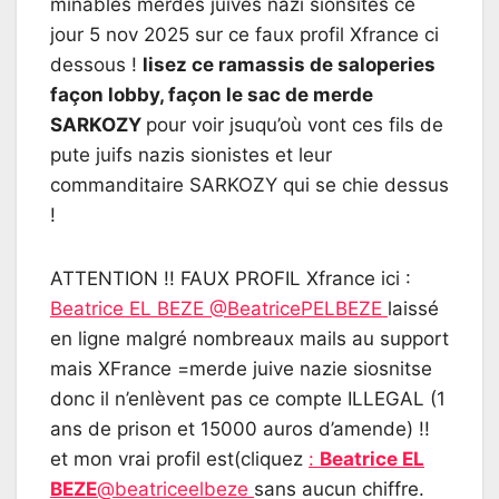
minables merdes juives nazi sionsites ce
jour 5 nov 2025 sur ce faux profil Xfrance ci
dessous !
lisez ce ramassis de saloperies
façon lobby, façon le sac de merde
SARKOZY
pour voir jsuqu’où vont ces fils de
pute juifs nazis sionistes et leur
commanditaire SARKOZY qui se chie dessus
!
ATTENTION !! FAUX PROFIL Xfrance ici :
Beatrice EL BEZE @BeatricePELBEZE
laissé
en ligne malgré nombreaux mails au support
mais XFrance =merde juive nazie siosnitse
donc il n’enlèvent pas ce compte ILLEGAL (1
ans de prison et 15000 auros d’amende) !!
et mon vrai profil est(cliquez
:
Beatrice EL
BEZE
@beatriceelbeze
sans aucun chiffre.