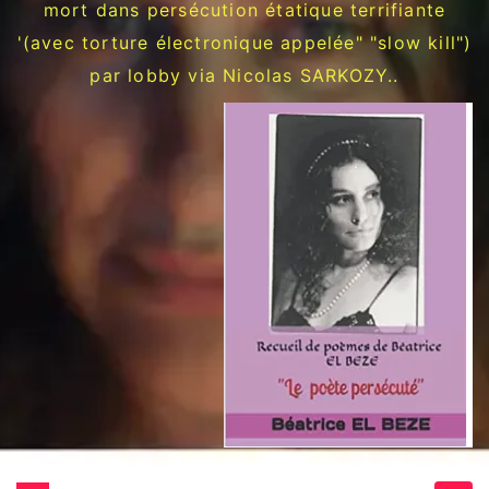
mort dans persécution étatique terrifiante
'(avec torture électronique appelée" "slow kill")
par lobby via Nicolas SARKOZY..