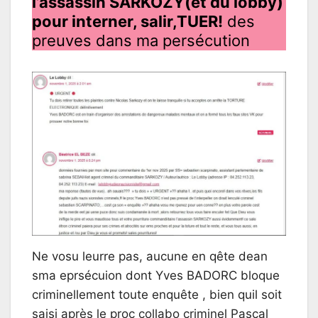
l’assassin SARKOZY(et du lobby)
pour interner, salir,TUER!
des
preuves dans ma persécution
Ne vosu leurre pas, aucune en qête dean
sma eprsécuion dont Yves BADORC bloque
criminellement toute enquête , bien quil soit
saisi après le proc collabo criminel Pascal