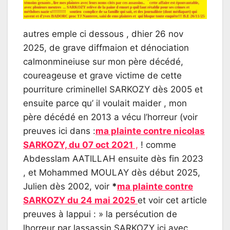
autres emple ci dessous , dhier 26 nov
2025, de grave diffmaion et dénociation
calmonmineiuse sur mon père décédé,
coureageuse et grave victime de cette
pourriture criminellel SARKOZY dès 2005 et
ensuite parce qu’ il voulait maider , mon
père décédé en 2013 a vécu l’horreur (voir
preuves ici dans :
ma plainte contre nicolas
SARKOZY, du 07 oct 2021
,
! comme
Abdesslam AATILLAH ensuite dès fin 2023
, et Mohammed MOULAY dès début 2025,
Julien dès 2002, voir
*
ma plainte contre
SARKOZY du 24 mai 2025
et voir cet article
preuves à lappui : » la persécution de
lhorreur par lassassin SARKOZY ici avec