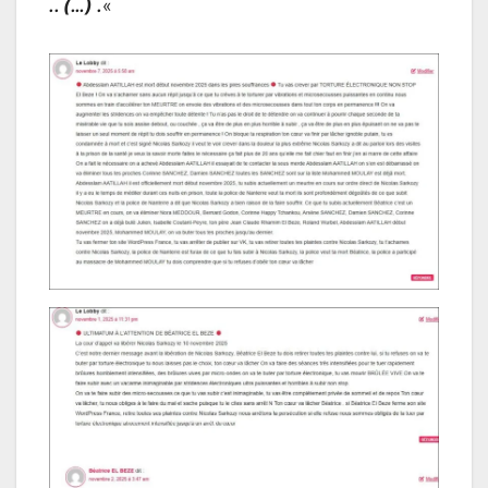
.. (…) .
«