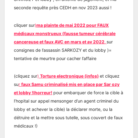
seconde requête près CEDH en nov 2023 aussi !
cliquer sur
)
ma plainte de mai 2022 pour FAUX
médicaux monstrueux (fausse tumeur cérébrale
cancereuse et faux AVC en mars et av 202
2
,
sur
consignes de l’assassin SARKOZY et du lobby )=
tentative de meurtre pour cacher l’affaire
(cliquez sur
)
Torture electronique (infos)
et cliquez
su
r
faux Samu criminalisé mis en place par Sar ozy
et lobby !lhorreur!
pour embarquer de force la cible à
l’hopital sur appel mensonger d’un agent criminel du
lobby et achever la cible) la déclarer morte, ou la
détruire et la mettre sous tutelle, sous couvert de faux
médicaux !)