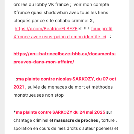
ordres du lobby VK france ; voir mon compte
Xfrance quasi shadowban avec tous les liens
bloqués par ce site collabo criminel X,
:
https://x.com/BeatriceELBEZE
et !!!!
faux profil
Xfrance avec ususrpaion d emon identité ici
! :
https://xn--batriceelbeze-bhb.eu/documents-
preuves-dans-mon-affaire/
: :
ma plainte contre nicolas SARKOZY, du 07 oct
2021
,
suivie de menaces de mort et méthodes
monstrueuses non stop
*
ma plainte contre SARKOZY du 24 mai 2025
sur
chantage criminel e
t massacre de proches ,
torture ,
spoliation en cours de mes droits d’auteur poèmes) et