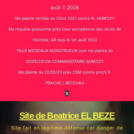
Skip
août 7, 2026
to
Ma plainte terrible du 07oct 2021 contre N. SARKOZY
content
Ma requête gravissime près Cour européenne des droits de
l’Homme, AR reçu le 1er août 2022
FAUX MEDICAUX MONSTRUEUX (voir ma plainte du
20/05/22)VIA COMMANDITAIRE SARKOZY
Ma plainte du 22/05/23 près CSM contre proc’s P.
PRACHE,L.BECCUAU
Site de Beatrice EL BEZE
Site fait en légitime défense car danger de