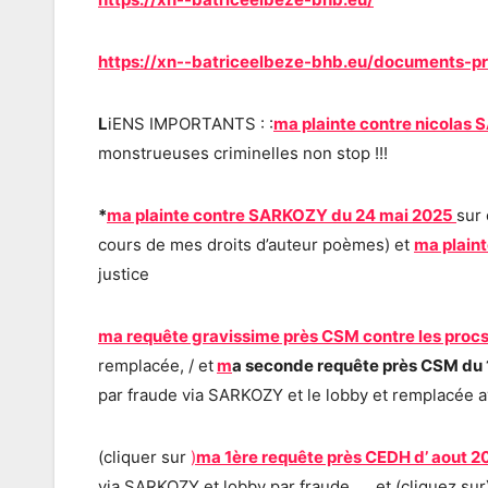
https://xn--batriceelbeze-bhb.eu/documents-p
L
iENS IMPORTANTS : :
ma plainte contre nicolas 
monstrueuses criminelles non stop !!!
*
ma plainte contre SARKOZY du 24 mai 2025
sur 
cours de mes droits d’auteur poèmes) et
ma plain
justice
ma requête gravissime près CSM contre les pro
remplacée, / et
m
a seconde requête près CSM du
par fraude via SARKOZY et le lobby et remplacée a
(cliquer sur
)
ma 1ère requête près CEDH d’ aout 2
via SARKOZY et lobby par fraude …..et (cliquez sur