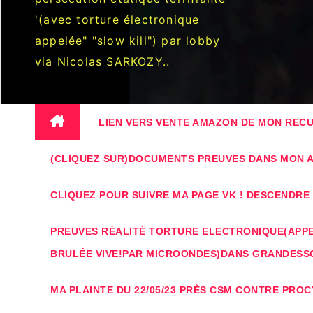
'(avec torture électronique
appelée" "slow kill") par lobby
via Nicolas SARKOZY..
LIEN VERS VENTE AMAZON DE MON RECUE
(CLIQUEZ SUR)DOCUMENTS PREUVES DANS MON AF
CLIQUEZ POUR SUIVRE MA PAGE VK ! DESCENDR
PREUVES RÉALITÉ TORTURE ELECTRONIQUE(APPEL
BRULÉE VIVE!PAR MICROONDES)DANS GRANDESS
MA PLAINTE DU 22/05/23 PRÈS CSM CONTRE PROC