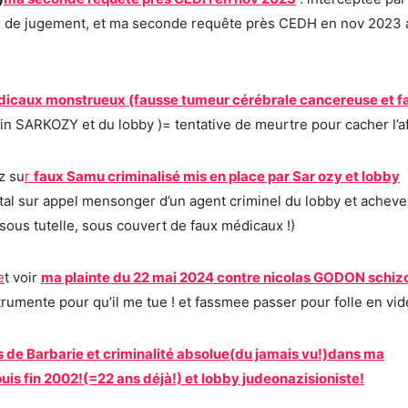
nte de jugement, et ma seconde requête près CEDH en nov 2023 
dicaux monstrueux (fausse tumeur cérébrale cancereuse et f
in SARKOZY et du lobby )= tentative de meurtre pour cacher l’af
z su
r
faux Samu criminalisé mis en place par Sar ozy et lobby
ital sur appel mensonger d’un agent criminel du lobby et achever
e sous tutelle, sous couvert de faux médicaux !)
e
t voir
ma plainte du 22 mai 2024 contre nicolas GODON schizo
strumente pour qu’il me tue ! et fassmee passer pour folle en vi
e Barbarie et criminalité absolue(du jamais vu!)dans ma
is fin 2002!(=22 ans déjà!) et lobby judeonazisioniste!