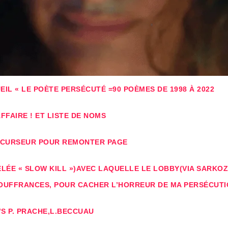
IL « LE POÈTE PERSÉCUTÉ =90 POÈMES DE 1998 À 2022
FAIRE ! ET LISTE DE NOMS
E CURSEUR POUR REMONTER PAGE
ÉE « SLOW KILL »)AVEC LAQUELLE LE LOBBY(VIA SARKOZ
OUFFRANCES, POUR CACHER L’HORREUR DE MA PERSÉCUTI
’S P. PRACHE,L.BECCUAU