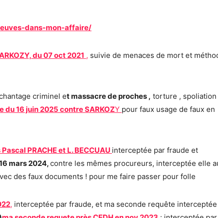
reuves-dans-mon-affaire/
SARKOZY, du 07 oct 2021
,
suivie de menaces de mort et métho
chantage criminel e
t massacre de proches ,
torture , spoliation
te du 16 juin 2025 contre SARKOZ
Y
pour faux usage de faux en
cs Pascal PRACHE et L. BECCUAU
interceptée par fraude et
 16 mars 2024,
contre les mêmes procureurs, interceptée elle a
vec des faux documents ! pour me faire passer pour folle
022
,
interceptée par fraude, et ma seconde requête interceptée
)
ma seconde requete près CEDH en nov 2023
: interceptée par