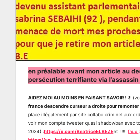
en préalable avant mon article au de
persécution terrifiante via l’assass
AIDEZ MOI AU MOINS EN FAISANT SAVOIR ! :!
! (v
france descendre curseur a droite pour remonte
place illégalement par site collabo criminel aux 
voir mon compte tweeter quasi shadowban avec tous 
2024)
:
https://x.com/BeatriceELBEZE
et !!!!
faux 
https://xn--batriceelbeze-bhb.eu/