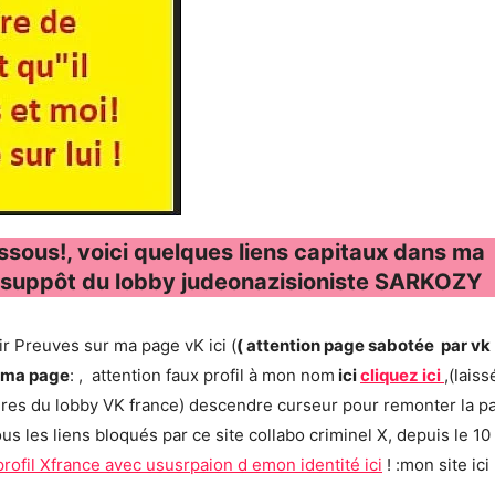
ssous!, voici quelques liens capitaux dans ma
in suppôt du lobby judeonazisioniste SARKOZY
oir Preuves sur ma page vK ici (
( attention page sabotée par vk
r ma page
:
, attention faux profil à mon nom
ici
cliquez ici
,(laiss
ordres du lobby VK france) descendre curseur pour remonter la p
les liens bloqués par ce site collabo criminel X, depuis le 10
profil Xfrance avec ususrpaion d emon identité ici
! :mon site ici 