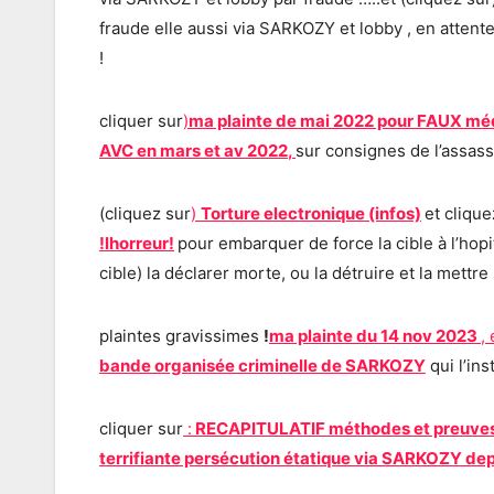
fraude elle aussi via SARKOZY et lobby , en atte
!
cliquer sur
)
ma plainte de mai 2022 pour FAUX mé
AVC en mars et av 202
2
,
sur consignes de l’assass
(cliquez sur
)
Torture electronique (infos)
et clique
!lhorreur!
pour embarquer de force la cible à l’hop
cible) la déclarer morte, ou la détruire et la mettr
plaintes gravissimes
!
ma plainte du 14 nov 2023
, 
bande organisée criminelle de SARKOZY
qui l’in
cliquer sur
:
RECAPITULATIF méthodes et preuves d
terrifiante persécution étatique via SARKOZY depu