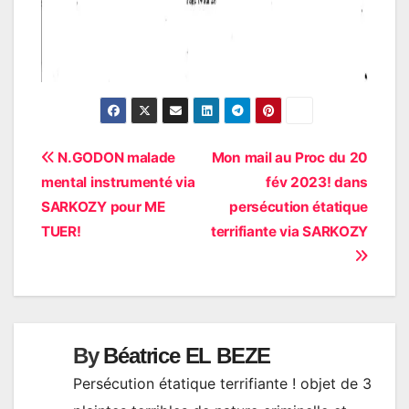
Navigation
N.GODON malade
Mon mail au Proc du 20
mental instrumenté via
fév 2023! dans
de
SARKOZY pour ME
persécution étatique
l’article
TUER!
terrifiante via SARKOZY
By
Béatrice EL BEZE
Persécution étatique terrifiante ! objet de 3