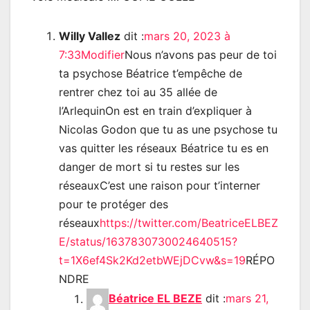
Willy Vallez
dit :
mars 20, 2023 à
7:33
Modifier
Nous n’avons pas peur de toi
ta psychose Béatrice t’empêche de
rentrer chez toi au 35 allée de
l’ArlequinOn est en train d’expliquer à
Nicolas Godon que tu as une psychose tu
vas quitter les réseaux Béatrice tu es en
danger de mort si tu restes sur les
réseauxC’est une raison pour t’interner
pour te protéger des
réseaux
https://twitter.com/BeatriceELBEZ
E/status/1637830730024640515?
t=1X6ef4Sk2Kd2etbWEjDCvw&s=19
RÉPO
NDRE
Béatrice EL BEZE
dit :
mars 21,