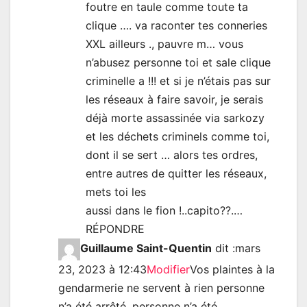
foutre en taule comme toute ta
clique …. va raconter tes conneries
XXL ailleurs ., pauvre m… vous
n’abusez personne toi et sale clique
criminelle a !!! et si je n’étais pas sur
les réseaux à faire savoir, je serais
déjà morte assassinée via sarkozy
et les déchets criminels comme toi,
dont il se sert … alors tes ordres,
entre autres de quitter les réseaux,
mets toi les
aussi dans le fion !..capito??.…
RÉPONDRE
Guillaume Saint-Quentin
dit :
mars
23, 2023 à 12:43
Modifier
Vos plaintes à la
gendarmerie ne servent à rien personne
n’a été arrêté, personne n’a été