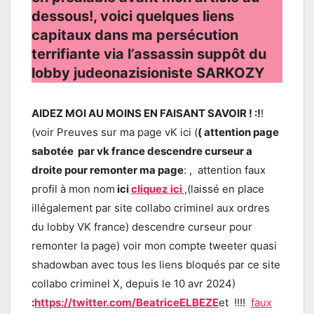
dessous!, voici quelques liens
capitaux dans ma persécution
terrifiante via l’assassin suppôt du
lobby judeonazisioniste SARKOZY
AIDEZ MOI AU MOINS EN FAISANT SAVOIR ! :!
!
(voir Preuves sur ma page vK ici (
( attention page
sabotée par vk france descendre curseur a
droite pour remonter ma page
: , attention faux
profil à mon nom
ici
cliquez ici
,(laissé en place
illégalement par site collabo criminel aux ordres
du lobby VK france) descendre curseur pour
remonter la page) voir mon compte tweeter quasi
shadowban avec tous les liens bloqués par ce site
collabo criminel X, depuis le 10 avr 2024)
:
https://twitter.com/BeatriceELBEZE
et !!!!
faux