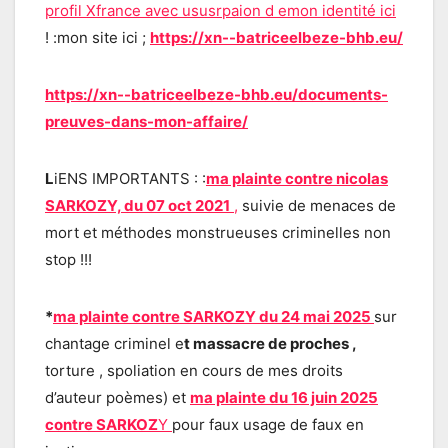
profil Xfrance avec ususrpaion d emon identité ici
! :mon site ici ;
https://xn--batriceelbeze-bhb.eu/
https://xn--batriceelbeze-bhb.eu/documents-
preuves-dans-mon-affaire/
L
iENS IMPORTANTS : :
ma plainte contre nicolas
SARKOZY, du 07 oct 2021
,
suivie de menaces de
mort et méthodes monstrueuses criminelles non
stop !!!
*
ma plainte contre SARKOZY du 24 mai 2025
sur
chantage criminel e
t massacre de proches ,
torture , spoliation en cours de mes droits
d’auteur poèmes) et
ma plainte du 16 juin 2025
contre SARKOZ
Y
pour faux usage de faux en