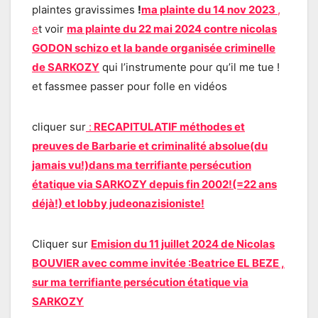
plaintes gravissimes
!
ma plainte du 14 nov 2023
,
e
t voir
ma plainte du 22 mai 2024 contre nicolas
GODON schizo et la bande organisée criminelle
de SARKOZY
qui l’instrumente pour qu’il me tue !
et fassmee passer pour folle en vidéos
cliquer sur
:
RECAPITULATIF méthodes et
preuves de Barbarie et criminalité absolue(du
jamais vu!)dans ma terrifiante persécution
étatique via SARKOZY depuis fin 2002!(=22 ans
déjà!) et lobby judeonazisioniste!
Cliquer sur
Emision du 11 juillet 2024 de Nicolas
BOUVIER avec comme invitée :Beatrice EL BEZE ,
sur ma terrifiante persécution étatique via
SARKOZY