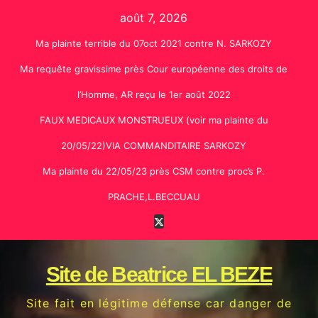
Skip
août 7, 2026
to
Ma plainte terrible du 07oct 2021 contre N. SARKOZY
content
Ma requête gravissime près Cour européenne des droits de
l’Homme, AR reçu le 1er août 2022
FAUX MEDICAUX MONSTRUEUX (voir ma plainte du
20/05/22)VIA COMMANDITAIRE SARKOZY
Ma plainte du 22/05/23 près CSM contre proc’s P.
PRACHE,L.BECCUAU
Site de Beatrice EL BEZE
Site fait en légitime défense car danger de