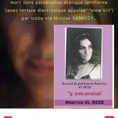
mort dans persécution étatique terrifiante
'(avec torture électronique appelée" "slow kill")
par lobby via Nicolas SARKOZY..