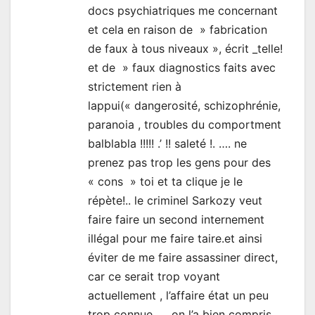
docs psychiatriques me concernant
et cela en raison de » fabrication
de faux à tous niveaux », écrit _telle!
et de » faux diagnostics faits avec
strictement rien à
lappui(« dangerosité, schizophrénie,
paranoia , troubles du comportment
balblabla !!!!! .’ !! saleté !. …. ne
prenez pas trop les gens pour des
« cons » toi et ta clique je le
répète!.. le criminel Sarkozy veut
faire faire un second internement
illégal pour me faire taire.et ainsi
éviter de me faire assassiner direct,
car ce serait trop voyant
actuellement , l’affaire état un peu
trop connue …. on l’a bien compris