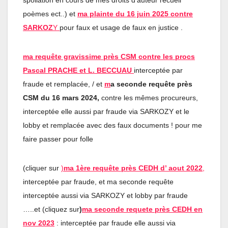
spoliation en cours de mes droits d’auteur recueil
poèmes ect..) et
ma plainte du 16 juin 2025 contre
SARKOZ
Y
pour faux et usage de faux en justice .
ma requête gravissime près CSM contre les procs
Pascal PRACHE et L. BECCUAU
interceptée par
fraude et remplacée, / et
m
a seconde requête près
CSM du 16 mars 2024,
contre les mêmes procureurs,
interceptée elle aussi par fraude via SARKOZY et le
lobby et remplacée avec des faux documents ! pour me
faire passer pour folle
(cliquer sur
)
ma 1ère requête près CEDH d’ aout 2022
,
interceptée par fraude, et ma seconde requête
interceptée aussi via SARKOZY et lobby par fraude
…..et (cliquez sur
)
ma seconde requete près CEDH en
nov 2023
: interceptée par fraude elle aussi via