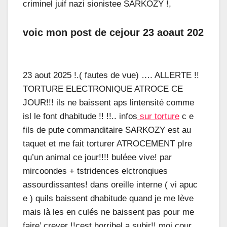
criminel juif nazi sionistee SARKOZY !,
voic mon post de cejour 23 aoaut 202
23 aout 2025 !.( fautes de vue) …. ALLERTE !!
TORTURE ELECTRONIQUE ATROCE CE
JOUR!!! ils ne baissent aps lintensité comme
isl le font dhabitude !! !!.. infos
sur torture
c e
fils de pute commanditaire SARKOZY est au
taquet et me fait torturer ATROCEMENT pIre
qu’un animal ce jour!!!! buléee vive! par
mircoondes + tstridences elctronqiues
assourdissantes! dans oreille interne ( vi apuc
e ) quils baissent dhabitude quand je me lève
mais là les en culés ne baissent pas pour me
faire’ crever !!cest horribel a subir!! moj cour