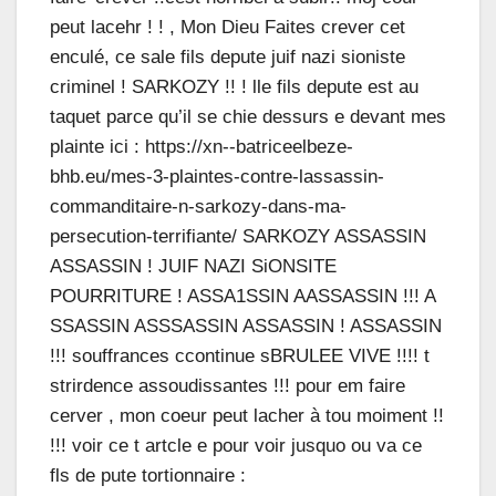
peut lacehr ! ! , Mon Dieu Faites crever cet
enculé, ce sale fils depute juif nazi sioniste
criminel ! SARKOZY !! ! lle fils depute est au
taquet parce qu’il se chie dessurs e devant mes
plainte ici : https://xn--batriceelbeze-
bhb.eu/mes-3-plaintes-contre-lassassin-
commanditaire-n-sarkozy-dans-ma-
persecution-terrifiante/ SARKOZY ASSASSIN
ASSASSIN ! JUIF NAZI SiONSITE
POURRITURE ! ASSA1SSIN AASSASSIN !!! A
SSASSIN ASSSASSIN ASSASSIN ! ASSASSIN
!!! souffrances ccontinue sBRULEE VIVE !!!! t
strirdence assoudissantes !!! pour em faire
cerver , mon coeur peut lacher à tou moiment !!
!!! voir ce t artcle e pour voir jusquo ou va ce
fls de pute tortionnaire :