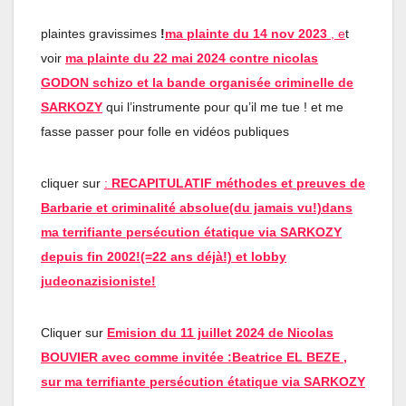
plaintes gravissimes
!
ma plainte du 14 nov 2023
, e
t
voir
ma plainte du 22 mai 2024 contre nicolas
GODON schizo et la bande organisée criminelle de
SARKOZY
qui l’instrumente pour qu’il me tue ! et me
fasse passer pour folle en vidéos publiques
cliquer sur
:
RECAPITULATIF méthodes et preuves de
Barbarie et criminalité absolue(du jamais vu!)dans
ma terrifiante persécution étatique via SARKOZY
depuis fin 2002!(=22 ans déjà!) et lobby
judeonazisioniste!
Cliquer sur
Emision du 11 juillet 2024 de Nicolas
BOUVIER avec comme invitée :Beatrice EL BEZE ,
sur ma terrifiante persécution étatique via SARKOZY