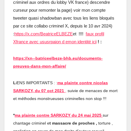
criminel aux ordres du lobby VK france) descendre
curseur pour remonter la page) voir mon compte
tweeter quasi shadowban avec tous les liens bloqués
par ce site collabo criminel X, depuis le 10 avr 2024)
:
https://x.com/BeatriceELBEZE
et !!!!
faux profil
Xfrance avec ususrpaion d emon identité ic
i
! :
https://xn--batriceelbeze-bhb.eu/documents-
preuves-dans-mon-affaire/
L
iENS IMPORTANTS : :
ma plainte contre nicolas
SARKOZY, du 07 oct 2021
,
suivie de menaces de mort
et méthodes monstrueuses criminelles non stop !!!
*
ma plainte contre SARKOZY du 24 mai 2025
sur
chantage criminel e
t massacre de proches ,
torture ,