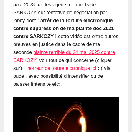
aout 2023 par les agents criminels de
SARKOZY sur tentative de négociation par
lobby dont ;
arrêt de la torture electronique
contre suppression de ma plainte doc 2021
contre SARKOZY
! cette vidéo est entre autres
preuves en justice dans le cadre de ma
seconde
plainte terrible du 24 mai 2025 contre
SARKOZY
; voir tout ce qui concerne (cliquer
sur)
l lhorreur de toture elctronique ici
: ( via
puce , avec possibilité d’intensifier ou de
baisser lintensité etc;.