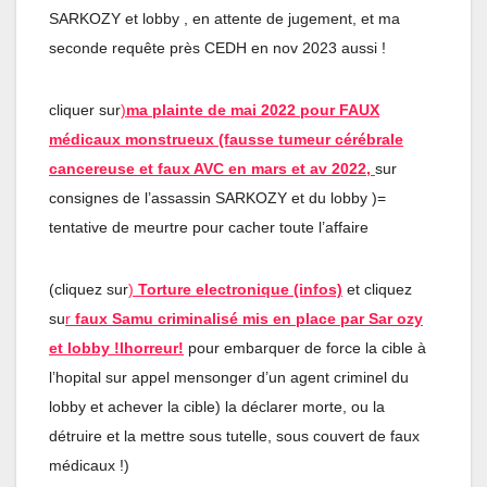
SARKOZY et lobby , en attente de jugement, et ma
seconde requête près CEDH en nov 2023 aussi !
cliquer sur
)
ma plainte de mai 2022 pour FAUX
médicaux monstrueux (fausse tumeur cérébrale
cancereuse et faux AVC en mars et av 202
2
,
sur
consignes de l’assassin SARKOZY et du lobby )=
tentative de meurtre pour cacher toute l’affaire
(cliquez sur
)
Torture electronique (infos)
et cliquez
su
r
faux Samu criminalisé mis en place par Sar ozy
et lobby !lhorreur!
pour embarquer de force la cible à
l’hopital sur appel mensonger d’un agent criminel du
lobby et achever la cible) la déclarer morte, ou la
détruire et la mettre sous tutelle, sous couvert de faux
médicaux !)