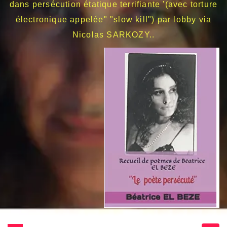
dans persécution étatique terrifiante '(avec torture
électronique appelée" "slow kill") par lobby via
Nicolas SARKOZY..