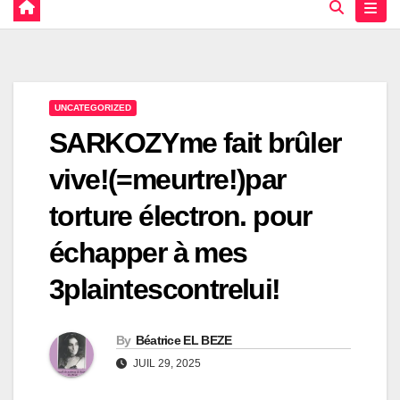
UNCATEGORIZED
SARKOZYme fait brûler
vive!(=meurtre!)par
torture électron. pour
échapper à mes
3plaintescontrelui!
By
Béatrice EL BEZE
JUIL 29, 2025