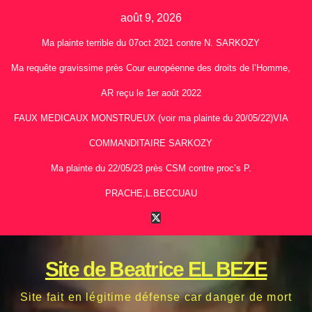
Skip
août 9, 2026
to
Ma plainte terrible du 07oct 2021 contre N. SARKOZY
content
Ma requête gravissime près Cour européenne des droits de l’Homme,
AR reçu le 1er août 2022
FAUX MEDICAUX MONSTRUEUX (voir ma plainte du 20/05/22)VIA
COMMANDITAIRE SARKOZY
Ma plainte du 22/05/23 près CSM contre proc’s P.
PRACHE,L.BECCUAU
Site de Beatrice EL BEZE
Site fait en légitime défense car danger de mort