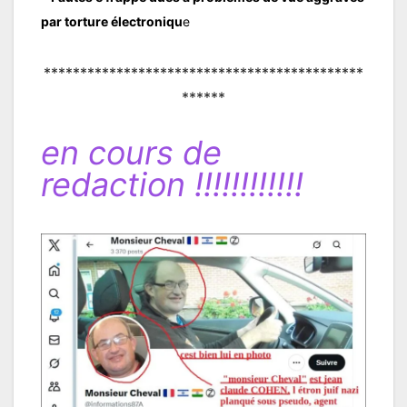
par torture électroniqu
e
********************************************
******
en cours de
redaction !!!!!!!!!!!!