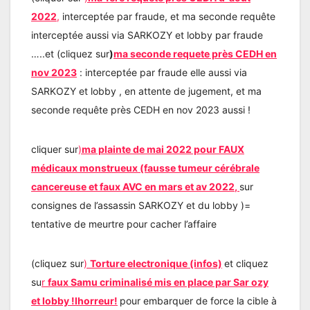
2022
,
interceptée par fraude, et ma seconde requête
interceptée aussi via SARKOZY et lobby par fraude
…..et (cliquez sur
)
ma seconde requete près CEDH en
nov 2023
: interceptée par fraude elle aussi via
SARKOZY et lobby , en attente de jugement, et ma
seconde requête près CEDH en nov 2023 aussi !
cliquer sur
)
ma plainte de mai 2022 pour FAUX
médicaux monstrueux (fausse tumeur cérébrale
cancereuse et faux AVC en mars et av 202
2
,
sur
consignes de l’assassin SARKOZY et du lobby )=
tentative de meurtre pour cacher l’affaire
(cliquez sur
)
Torture electronique (infos)
et cliquez
su
r
faux Samu criminalisé mis en place par Sar ozy
et lobby !lhorreur!
pour embarquer de force la cible à