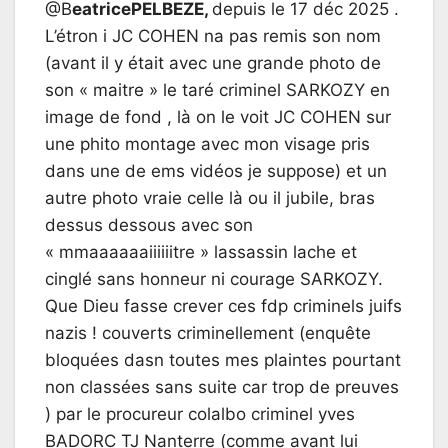
@B
eatricePELBEZE,
depuis le 17 déc 2025 .
L’étron i JC COHEN na pas remis son nom
(avant il y était avec une grande photo de
son « maitre » le taré criminel SARKOZY en
image de fond , là on le voit JC COHEN sur
une phito montage avec mon visage pris
dans une de ems vidéos je suppose) et un
autre photo vraie celle là ou il jubile, bras
dessus dessous avec son
« mmaaaaaaiiiiiitre » lassassin lache et
cinglé sans honneur ni courage SARKOZY.
Que Dieu fasse crever ces fdp criminels juifs
nazis ! couverts criminellement (enquête
bloquées dasn toutes mes plaintes pourtant
non classées sans suite car trop de preuves
) par le procureur colalbo criminel yves
BADORC TJ Nanterre (comme avant lui