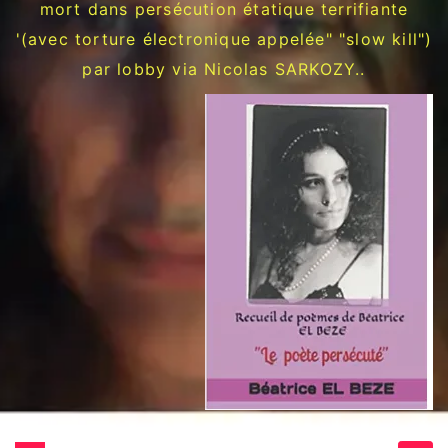
mort dans persécution étatique terrifiante
'(avec torture électronique appelée" "slow kill")
par lobby via Nicolas SARKOZY..