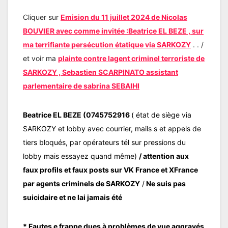
Cliquer sur
Emision du 11 juillet 2024 de Nicolas
BOUVIER avec comme invitée :Beatrice EL BEZE , sur
ma terrifiante persécution étatique via SARKOZY
. . /
et voir ma
plainte contre lagent criminel terroriste de
SARKOZY , Sebastien SCARPINATO assistant
parlementaire de sabrina SEBAIHI
Beatrice EL BEZE (0745752916
( état de siège via
SARKOZY et lobby avec courrier, mails s et appels de
tiers bloqués, par opérateurs tél sur pressions du
lobby mais essayez quand même)
/ attention aux
faux profils et faux posts sur VK France et XFrance
par agents criminels de SARKOZY
/
Ne suis pas
suicidaire et ne lai jamais été
* Fautes e frappe dues à problèmes de vue aggravés