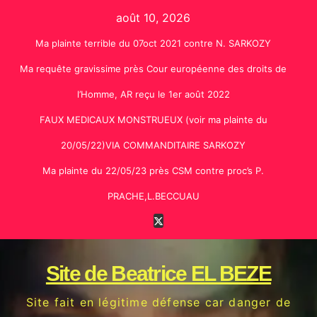
Skip
août 10, 2026
to
Ma plainte terrible du 07oct 2021 contre N. SARKOZY
content
Ma requête gravissime près Cour européenne des droits de
l’Homme, AR reçu le 1er août 2022
FAUX MEDICAUX MONSTRUEUX (voir ma plainte du
20/05/22)VIA COMMANDITAIRE SARKOZY
Ma plainte du 22/05/23 près CSM contre proc’s P.
PRACHE,L.BECCUAU
Site de Beatrice EL BEZE
Site fait en légitime défense car danger de