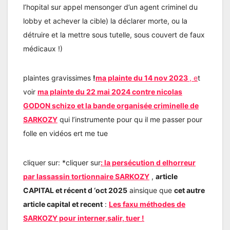
l’hopital sur appel mensonger d’un agent criminel du
lobby et achever la cible) la déclarer morte, ou la
détruire et la mettre sous tutelle, sous couvert de faux
médicaux !)
plaintes gravissimes
!
ma plainte du 14 nov 2023
, e
t
voir
ma plainte du 22 mai 2024 contre nicolas
GODON schizo et la bande organisée criminelle de
SARKOZY
qui l’instrumente pour qu il me passer pour
folle en vidéos ert me tue
cliquer sur: *cliquer sur
:
la persécution d elhorreur
par lassassin tortionnaire SARKOZY
,
article
CAPITAL et récent d ‘oct 2025
ainsique que
cet autre
article capital et recent
:
Les faxu méthodes de
SARKOZY pour interner,salir, tuer !