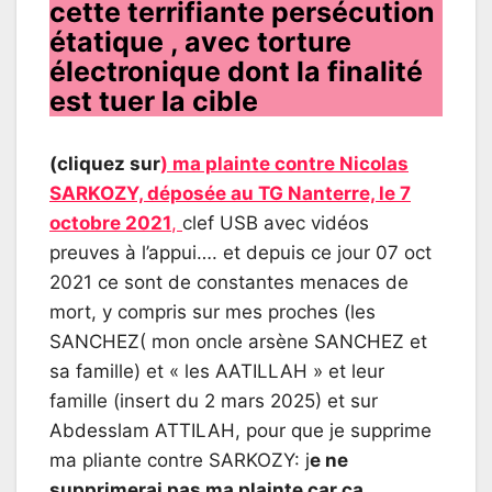
cette terrifiante persécution
étatique , avec torture
électronique dont la finalité
est tuer la cible
(cliquez sur
) ma plainte contre Nicolas
SARKOZY, déposée au TG Nanterre, le 7
octobre 2021
,
clef USB avec vidéos
preuves à l’appui…. et depuis ce jour 07 oct
2021 ce sont de constantes menaces de
mort, y compris sur mes proches (les
SANCHEZ( mon oncle arsène SANCHEZ et
sa famille) et « les AATILLAH » et leur
famille (insert du 2 mars 2025) et sur
Abdesslam ATTILAH, pour que je supprime
ma pliante contre SARKOZY: j
e ne
supprimerai pas ma plainte car ça