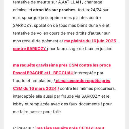
tentative de meurte sur A.AATILLAH , chantage
criminel e
t atrocités sur proches
, torture24/24 sur
moi, spourque je supprime mes plaintes contre
SARKOZY, spoliation de tous mes biens dune vie et
tentative de vol en cours de mes droits d’auteur sur
mon receuil de poèmes) et
ma plainte du 16 juin 2025
contre SARKOZ
Y
pour faux usage de faux en justice
ma requête gravissime près CSM contre les procs
Pascal PRACHE et L. BECCUAU
interceptée par
fraude et remplacée, /
et ma seconde requête près
CSM du 16 mars 2024,/
contre les mêmes procureurs,
interceptée elle aussi par fraude via SARKOZY et le
lobby et remplacée avec des faux documents ! pour
me faire passer pour folle
(cliquer sur
)
ma 1ère requête près CEDH d’ aout