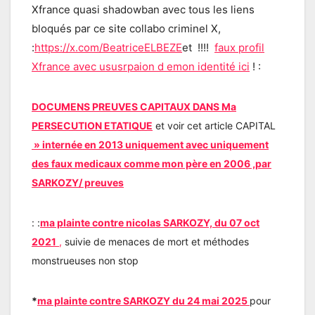
Xfrance quasi shadowban avec tous les liens
bloqués par ce site collabo criminel X,
:
https://x.com/BeatriceELBEZE
et !!!!
faux profil
Xfrance avec ususrpaion d emon identité ici
! :
DOCUMENS PREUVES CAPITAUX DANS Ma
PERSECUTION ETATIQUE
et voir cet article CAPITAL
» internée en 2013 uniquement avec uniquement
des faux medicaux comme mon père en 2006 ,par
SARKOZY/ preuves
: :
ma plainte contre nicolas SARKOZY, du 07 oct
2021
,
suivie de menaces de mort et méthodes
monstrueuses non stop
*
ma plainte contre SARKOZY du 24 mai 2025
pour