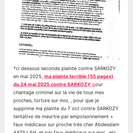
*ci dessous seconde plainte contre SARKOZY
en mai 2025,
ma plainte terrible (55 pages)
du 24 mai 2025 contre SARKOZY
p
our
chantage criminel sur la vie de tous mes
proches, torture sur moi, , pour que je
supprime ma plainte du 7 oct contre SARKOZY
tentative de meurtre par empoisonnement +
faux médicaux sur proche très cher Abdesslam
AATILLAH, et par faux médicaux sur moi , etc