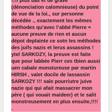
!!!i plus bas et de grave
(dénonciation calomnieuse) du point
de vue de la loi., sur personne
décédée ., exactement les mêmes
méthodes qu’avec l’abbé Pierre =
aucune preuve de rien et aucun
dépot deplainte ce sotn les méthodes
des juifs nazis et lerus assassins !
ytel SARKOZY, la preuve est faite
que pour labbée Pierr ces tbien aussi
uen cabale monstureuse par martin
HIRSH , valet docile de lassassin
SARKOZY !!! sale pourriutre juive
nazie qui qui afait massacrer mon
père ( qui vouait maideer) et le salit
monstreusement en plus ensuite,!!!!
.