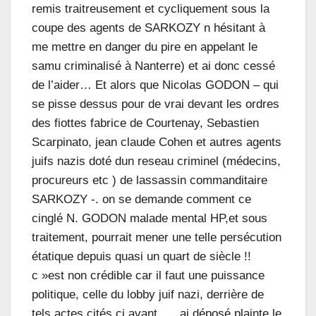
remis traitreusement et cycliquement sous la
coupe des agents de SARKOZY n hésitant à
me mettre en danger du pire en appelant le
samu criminalisé à Nanterre) et ai donc cessé
de l’aider… Et alors que Nicolas GODON – qui
se pisse dessus pour de vrai devant les ordres
des fiottes fabrice de Courtenay, Sebastien
Scarpinato, jean claude Cohen et autres agents
juifs nazis doté dun reseau criminel (médecins,
procureurs etc ) de lassassin commanditaire
SARKOZY -. on se demande comment ce
cinglé N. GODON malade mental HP,et sous
traitement, pourrait mener une telle persécution
étatique depuis quasi un quart de siècle !!
c »est non crédible car il faut une puissance
politique, celle du lobby juif nazi, derrière de
tels actes cités ci avant …..ai déposé plainte le