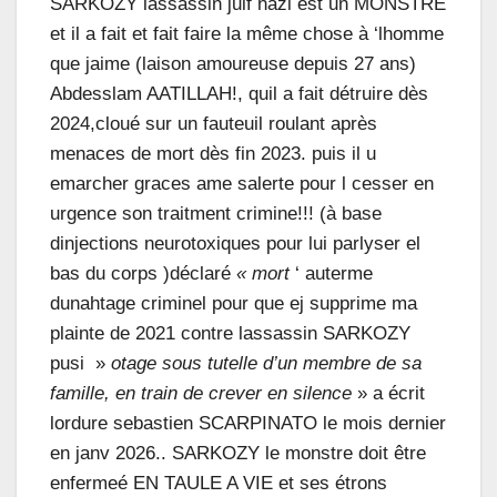
SARKOZY lassassin juif nazi est un MONSTRE
et il a fait et fait faire la même chose à ‘lhomme
que jaime (laison amoureuse depuis 27 ans)
Abdesslam AATILLAH!, quil a fait détruire dès
2024,cloué sur un fauteuil roulant après
menaces de mort dès fin 2023. puis il u
emarcher graces ame salerte pour l cesser en
urgence son traitment crimine!!! (à base
dinjections neurotoxiques pour lui parlyser el
bas du corps )déclaré
« mort
‘ auterme
dunahtage criminel pour que ej supprime ma
plainte de 2021 contre lassassin SARKOZY
pusi »
otage sous tutelle d’un membre de sa
famille, en train de crever en silence
» a écrit
lordure sebastien SCARPINATO le mois dernier
en janv 2026.. SARKOZY le monstre doit être
enfermeé EN TAULE A VIE et ses étrons