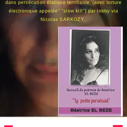
dans persécution étatique terrifiante '(avec torture
électronique appelée" "slow kill") par lobby via
Nicolas SARKOZY..