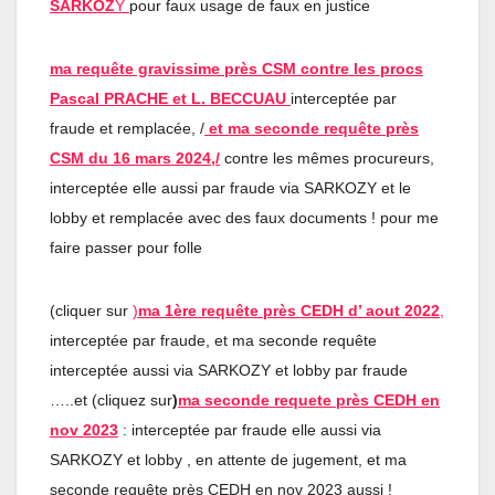
SARKOZ
Y
pour faux usage de faux en justice
ma requête gravissime près CSM contre les procs
Pascal PRACHE et L. BECCUAU
interceptée par
fraude et remplacée, /
et ma seconde requête près
CSM du 16 mars 2024,/
contre les mêmes procureurs,
interceptée elle aussi par fraude via SARKOZY et le
lobby et remplacée avec des faux documents ! pour me
faire passer pour folle
(cliquer sur
)
ma 1ère requête près CEDH d’ aout 2022
,
interceptée par fraude, et ma seconde requête
interceptée aussi via SARKOZY et lobby par fraude
…..et (cliquez sur
)
ma seconde requete près CEDH en
nov 2023
: interceptée par fraude elle aussi via
SARKOZY et lobby , en attente de jugement, et ma
seconde requête près CEDH en nov 2023 aussi !