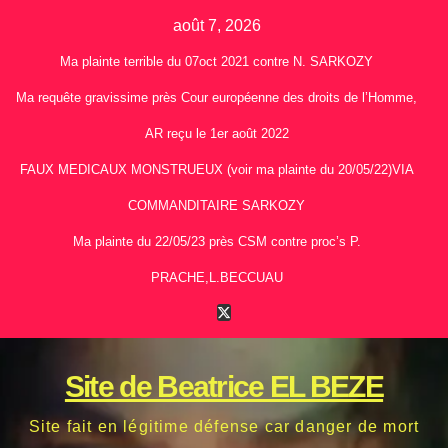
Skip
août 7, 2026
to
Ma plainte terrible du 07oct 2021 contre N. SARKOZY
content
Ma requête gravissime près Cour européenne des droits de l’Homme,
AR reçu le 1er août 2022
FAUX MEDICAUX MONSTRUEUX (voir ma plainte du 20/05/22)VIA
COMMANDITAIRE SARKOZY
Ma plainte du 22/05/23 près CSM contre proc’s P.
PRACHE,L.BECCUAU
Site de Beatrice EL BEZE
Site fait en légitime défense car danger de mort