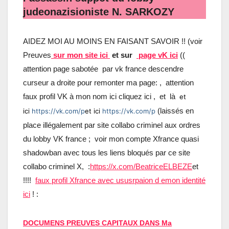
judeonazisioniste N. SARKOZY
AIDEZ MOI AU MOINS EN FAISANT SAVOIR !! (voir
Preuves
sur mon site ici
et sur
page vK ici
((
attention page sabotée par vk france descendre
curseur a droite pour remonter ma page: , attention
faux profil VK à mon nom ici cliquez ici , et là
et
(laissés en
ici
https://vk.com/p
et ici
https://vk.com/p
place illégalement par site collabo criminel aux ordres
du lobby VK france ; voir mon compte Xfrance quasi
shadowban avec tous les liens bloqués par ce site
collabo criminel X, :
https://x.com/BeatriceELBEZE
et
!!!!
faux profil Xfrance avec ususrpaion d emon identité
ici
! :
DOCUMENS PREUVES CAPITAUX DANS Ma