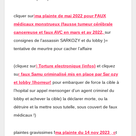
cliquer sur
)
ma plainte de mai 2022 pour FAUX
médicaux monstrueux (fausse tumeur cérébrale
cancereuse et faux AVC en mars et av 202
2
,
sur
consignes de l’assassin SARKOZY et du lobby )=
tentative de meurtre pour cacher l’affaire
(cliquez sur
)
Torture electronique (infos)
et cliquez
su
r
faux Samu criminalisé mis en place par Sar ozy
et lobby !lhorreur!
pour embarquer de force la cible à
l’hopital sur appel mensonger d’un agent criminel du
lobby et achever la cible) la déclarer morte, ou la
détruire et la mettre sous tutelle, sous couvert de faux
médicaux !)
plaintes gravissimes
!
ma plainte du 14 nov 2023
, e
t