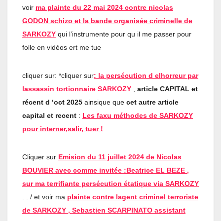
voir
ma plainte du 22 mai 2024 contre nicolas
GODON schizo et la bande organisée criminelle de
SARKOZY
qui l’instrumente pour qu il me passer pour
folle en vidéos ert me tue
cliquer sur: *cliquer sur
:
la persécution d elhorreur par
lassassin tortionnaire SARKOZY
,
article CAPITAL et
récent d ‘oct 2025
ainsique que
cet autre article
capital et recent
:
Les faxu méthodes de SARKOZY
pour interner,salir, tuer !
Cliquer sur
Emision du 11 juillet 2024 de Nicolas
BOUVIER avec comme invitée :Beatrice EL BEZE ,
sur ma terrifiante persécution étatique via SARKOZY
. . / et voir ma
plainte contre lagent criminel terroriste
de SARKOZY , Sebastien SCARPINATO assistant