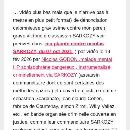
… vidéo plus bas mais que je n’arrive pas à
mettre en plus petit format) de dénonciation
calomnieuse gravissime contre mon père (
grave victime d elassassin SARKOZY voir
preuves dans :
ma plainte contre nicolas
SARKOZY, du 07 oct 2021
,
) par vidéo le 18
fév 2026 par
Nicolas GODON ,malade mental
HP schizophrène dangereux , instrumenalisé
criminellement via SARKOZ
Y (assassin
commanditaire dont ce sont certaines des
méthodes nazies ) et couvert en justice comme
sebastien Scarpinato, jean claude Cohen,
fabrice de Courtenay, simon Zirmi, Willy Vallez
etc . en bande organisée criminelle couverte en
justice, comme leur commanditaire SARKOZY
quelques soient leurs actes, par le procureur TJ