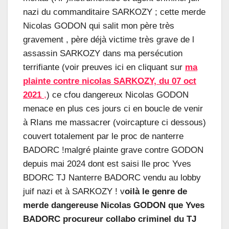
nazi du commanditaire SARKOZY ; cette merde
Nicolas GODON qui salit mon père très
gravement , père déjà victime très grave de l
assassin SARKOZY dans ma persécution
terrifiante (voir preuves ici en cliquant sur
ma
plainte contre nicolas SARKOZY, du 07 oct
2021
,
) ce cfou dangereux Nicolas GODON
menace en plus ces jours ci en boucle de venir
à RIans me massacrer (voircapture ci dessous)
couvert totalement par le proc de nanterre
BADORC !malgré plainte grave contre GODON
depuis mai 2024 dont est saisi lle proc Yves
BDORC TJ Nanterre BADORC vendu au lobby
juif nazi et à SARKOZY ! v
oilà le genre de
merde dangereuse Nicolas GODON que Yves
BADORC procureur collabo criminel du TJ