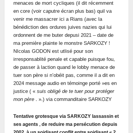
menaces de mort cycliques (il dit récemment
en core (voir caputre écran plus bas) quil va
venir me massacrer ici a Rians (avec la
bénédiction des ordures juives nazies qui lui
ordonnent de me buter depusi 2021 – date de
ma première plainte le monstre SARKOZY !
NIcolas GODON est utlisé pour son
irresponsablité penale et capable puisque fou,
de passer à laction quand le lobby menace de
tuer son père si n’obéit pas, comme il a dit en
2024 message audio en témoinge porté »es en
justice ( «
suis obligé de te tuer pour protéger
mon père
. ».) via commanditaire SARKOZY
Tentative grotesque via SARKOZY lassassin et
ses agents , de reduire ma persécution depuis
2002, à un soidisant conflit entre soidisant « 2