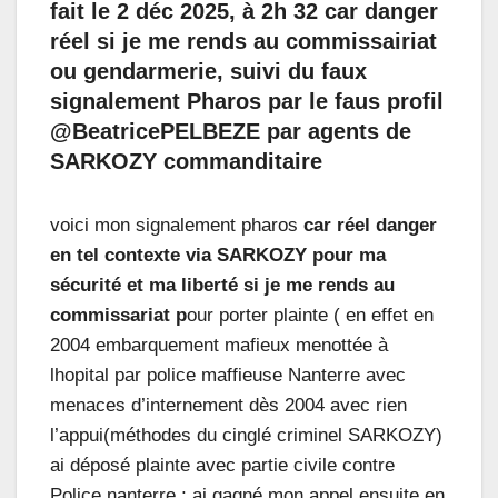
fait le 2 déc 2025, à 2h 32 car danger
réel si je me rends au commissairiat
ou gendarmerie, suivi du faux
signalement Pharos par le faus profil
@BeatricePELBEZE par agents de
SARKOZY commanditaire
voici mon signalement pharos
car réel danger
en tel contexte via SARKOZY pour ma
sécurité et ma liberté si je me rends au
commissariat p
our porter plainte ( en effet en
2004 embarquement mafieux menottée à
lhopital par police maffieuse Nanterre avec
menaces d’internement dès 2004 avec rien
l’appui(méthodes du cinglé criminel SARKOZY)
ai déposé plainte avec partie civile contre
Police nanterre ; ai gagné mon appel ensuite en