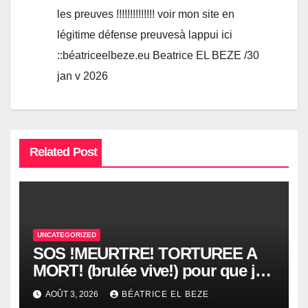
les preuves !!!!!!!!!!!!!! voir mon site en
légitime défense preuvesà lappui ici
::béatriceelbeze.eu Beatrice EL BEZE /30
jan v 2026
Related Post
UNCATEGORIZED
SOS !MEURTRE! TORTUREE A
MORT! (brulée vive!) pour que je
supprime ma plainte du 26 juin
AOÛT 3, 2026
BÉATRICE EL BEZE
2026 contre SARKOZY pour le