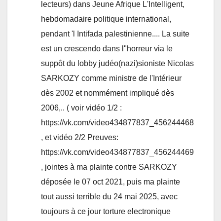
lecteurs) dans Jeune Afrique L'Intelligent,
hebdomadaire politique international,
pendant 'l Intifada palestinienne.... La suite
est un crescendo dans l"horreur via le
suppôt du lobby judéo(nazi)sioniste Nicolas
SARKOZY comme ministre de l'Intérieur
dès 2002 et nommément impliqué dès
2006,.. ( voir vidéo 1/2 :
https://vk.com/video434877837_456244468
, et vidéo 2/2 Preuves:
https://vk.com/video434877837_456244469
, jointes à ma plainte contre SARKOZY
déposée le 07 oct 2021, puis ma plainte
tout aussi terrible du 24 mai 2025, avec
toujours à ce jour torture electronique