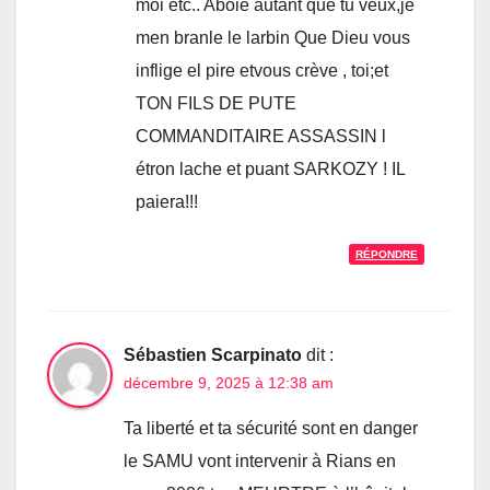
moi etc.. Aboie autant que tu veux,je
men branle le larbin Que Dieu vous
inflige el pire etvous crève , toi;et
TON FILS DE PUTE
COMMANDITAIRE ASSASSIN l
étron lache et puant SARKOZY ! IL
paiera!!!
RÉPONDRE
Sébastien Scarpinato
dit :
décembre 9, 2025 à 12:38 am
Ta liberté et ta sécurité sont en danger
le SAMU vont intervenir à Rians en