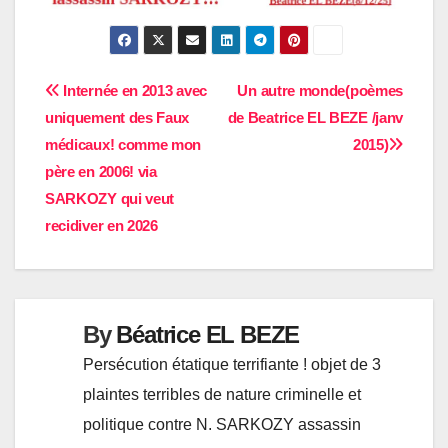
Navigation
Internée en 2013 avec
Un autre monde(poèmes
uniquement des Faux
de Beatrice EL BEZE /janv
de
médicaux! comme mon
2015)
l’article
père en 2006! via
SARKOZY qui veut
recidiver en 2026
By
Béatrice EL BEZE
Persécution étatique terrifiante ! objet de 3
plaintes terribles de nature criminelle et
politique contre N. SARKOZY assassin