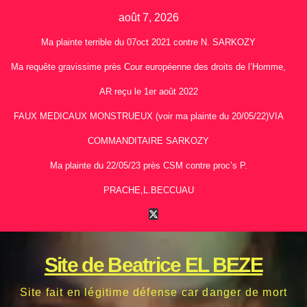
Skip
août 7, 2026
to
Ma plainte terrible du 07oct 2021 contre N. SARKOZY
content
Ma requête gravissime près Cour européenne des droits de l’Homme,
AR reçu le 1er août 2022
FAUX MEDICAUX MONSTRUEUX (voir ma plainte du 20/05/22)VIA
COMMANDITAIRE SARKOZY
Ma plainte du 22/05/23 près CSM contre proc’s P.
PRACHE,L.BECCUAU
Site de Beatrice EL BEZE
Site fait en légitime défense car danger de mort