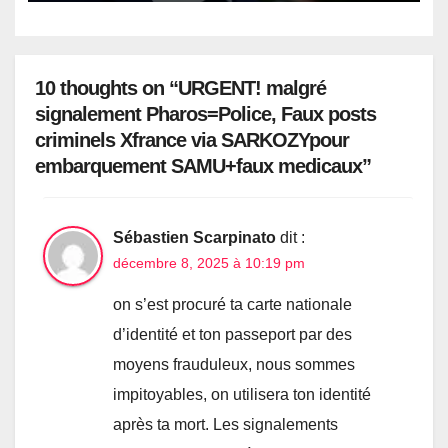
compagnon martyrisé, après le
massacre de mon père dès 2007,
et l’horreur de ma persécution
depuis fin 2002
10 thoughts on “URGENT! malgré
signalement Pharos=Police, Faux posts
criminels Xfrance via SARKOZYpour
embarquement SAMU+faux medicaux”
Sébastien Scarpinato
dit :
décembre 8, 2025 à 10:19 pm
on s’est procuré ta carte nationale
d’identité et ton passeport par des
moyens frauduleux, nous sommes
impitoyables, on utilisera ton identité
après ta mort. Les signalements