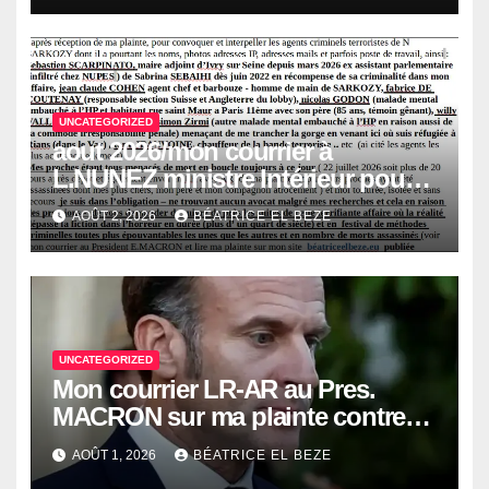
meurtre d’Abdeslam AATILLAH,
mon compagnon martyrisé
UNCATEGORIZED
aout 2026/mon courrier à
L.NUNEZ ministre Intérieur pour
interpellation urgente des agents
AOÛT 2, 2026
BÉATRICE EL BEZE
criminels de SARKOZY!
UNCATEGORIZED
Mon courrier LR-AR au Pres.
MACRON sur ma plainte contre
SARKOZY pour meurtre
AOÛT 1, 2026
BÉATRICE EL BEZE
d’Abdesslam AATILLAH, mon