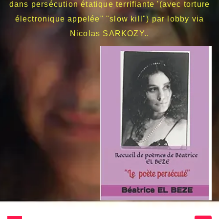
dans persécution étatique terrifiante '(avec torture
électronique appelée" "slow kill") par lobby via
Nicolas SARKOZY..