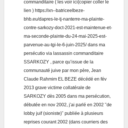
commanditaire ( les voir ici(copier coller le
lien ) https://xn--batriceelbeze-
bhb.eu/dapres-le-tj-nanterre-ma-plainte-
contre-sarkozy-doct-2021-est-maintenue-et-
ma-seconde-plainte-du-24-mai-2025-est-
parvenue-au-tgi-le-6-juin-2025/ dans ma
persécutio via lassassin commanditaire
SSARKOZY , parce qu’issue de la
communauté juive par mon père, Jean
Claude Rahmim EL BEZE décédé en fév
2013 grave victime collatérale de
SARKOZY dès 2005 dans ma persécution,
débutée en nov 2002, j'ai parlé en 2002 "de
lobby juif (sioniste)" publiée à plusieurs
reprises courant 2002 (dans courriers des