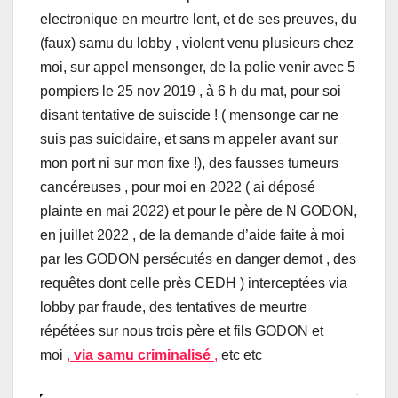
electronique en meurtre lent, et de ses preuves, du
(faux) samu du lobby , violent venu plusieurs chez
moi, sur appel mensonger, de la polie venir avec 5
pompiers le 25 nov 2019 , à 6 h du mat, pour soi
disant tentative de suiscide ! ( mensonge car ne
suis pas suicidaire, et sans m appeler avant sur
mon port ni sur mon fixe !), des fausses tumeurs
cancéreuses , pour moi en 2022 ( ai déposé
plainte en mai 2022) et pour le père de N GODON,
en juillet 2022 , de la demande d’aide faite à moi
par les GODON persécutés en danger demot , des
requêtes dont celle près CEDH ) interceptées via
lobby par fraude, des tentatives de meurtre
répétées sur nous trois père et fils GODON et
moi
,
via samu criminalisé
,
etc etc