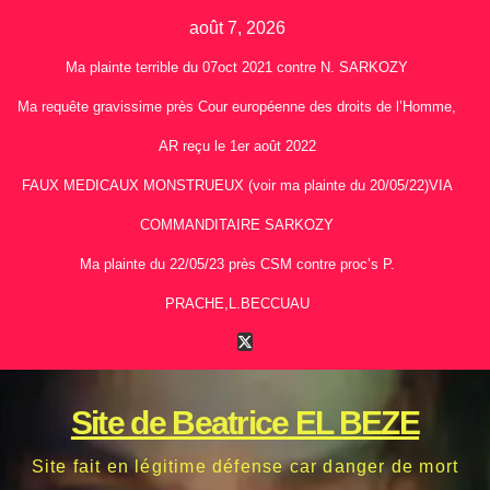
Skip
août 7, 2026
to
Ma plainte terrible du 07oct 2021 contre N. SARKOZY
content
Ma requête gravissime près Cour européenne des droits de l’Homme,
AR reçu le 1er août 2022
FAUX MEDICAUX MONSTRUEUX (voir ma plainte du 20/05/22)VIA
COMMANDITAIRE SARKOZY
Ma plainte du 22/05/23 près CSM contre proc’s P.
PRACHE,L.BECCUAU
Site de Beatrice EL BEZE
Site fait en légitime défense car danger de mort