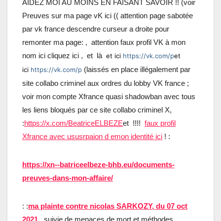
AIDEZ MOI AU MOINS EN FAISANT SAVOIR !! (voir
Preuves sur ma page vK ici (( attention page sabotée
par vk france descendre curseur a droite pour
remonter ma page: , attention faux profil VK à mon
nom ici cliquez ici , et là
et ici
https://vk.com/p
et
(laissés en place illégalement par
ici
https://vk.com/p
site collabo criminel aux ordres du lobby VK france ;
voir mon compte Xfrance quasi shadowban avec tous
les liens bloqués par ce site collabo criminel X,
:
https://x.com/BeatriceELBEZE
et !!!!
faux profil
Xfrance avec ususrpaion d emon identité ici
! :
https://xn--batriceelbeze-bhb.eu/documents-
preuves-dans-mon-affaire/
: :
ma plainte contre nicolas SARKOZY, du 07 oct
2021
,
suivie de menaces de mort et méthodes