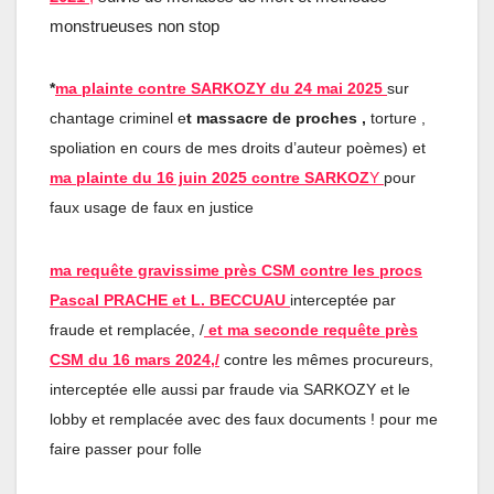
monstrueuses non stop
*
ma plainte contre SARKOZY du 24 mai 2025
sur
chantage criminel e
t massacre de proches ,
torture ,
spoliation en cours de mes droits d’auteur poèmes) et
ma plainte du 16 juin 2025 contre SARKOZ
Y
pour
faux usage de faux en justice
ma requête gravissime près CSM contre les procs
Pascal PRACHE et L. BECCUAU
interceptée par
fraude et remplacée, /
et ma seconde requête près
CSM du 16 mars 2024,/
contre les mêmes procureurs,
interceptée elle aussi par fraude via SARKOZY et le
lobby et remplacée avec des faux documents ! pour me
faire passer pour folle