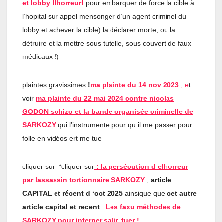
et lobby !lhorreur!
pour embarquer de force la cible à
l’hopital sur appel mensonger d’un agent criminel du
lobby et achever la cible) la déclarer morte, ou la
détruire et la mettre sous tutelle, sous couvert de faux
médicaux !)
plaintes gravissimes
!
ma plainte du 14 nov 2023
, e
t
voir
ma plainte du 22 mai 2024 contre nicolas
GODON schizo et la bande organisée criminelle de
SARKOZY
qui l’instrumente pour qu il me passer pour
folle en vidéos ert me tue
cliquer sur: *cliquer sur
:
la persécution d elhorreur
par lassassin tortionnaire SARKOZY
,
article
CAPITAL et récent d ‘oct 2025
ainsique que
cet autre
article capital et recent
:
Les faxu méthodes de
SARKOZY pour interner,salir, tuer !