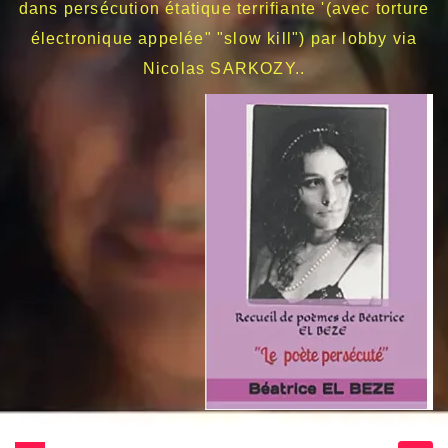
dans persécution étatique terrifiante '(avec torture
électronique appelée" "slow kill") par lobby via
Nicolas SARKOZY..