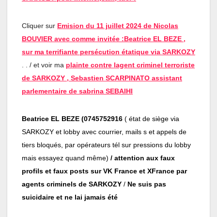
Cliquer sur
Emision du 11 juillet 2024 de Nicolas
BOUVIER avec comme invitée :Beatrice EL BEZE ,
sur ma terrifiante persécution étatique via SARKOZY
. . / et voir ma
plainte contre lagent criminel terroriste
de SARKOZY , Sebastien SCARPINATO assistant
parlementaire de sabrina SEBAIHI
Beatrice EL BEZE (0745752916
( état de siège via
SARKOZY et lobby avec courrier, mails s et appels de
tiers bloqués, par opérateurs tél sur pressions du lobby
mais essayez quand même)
/ attention aux faux
profils et faux posts sur VK France et XFrance par
agents criminels de SARKOZY
/
Ne suis pas
suicidaire et ne lai jamais été