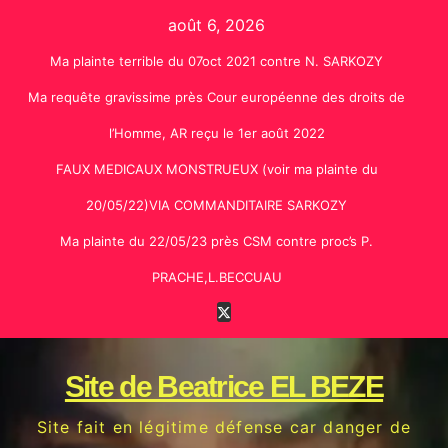
Skip
août 6, 2026
to
Ma plainte terrible du 07oct 2021 contre N. SARKOZY
content
Ma requête gravissime près Cour européenne des droits de
l’Homme, AR reçu le 1er août 2022
FAUX MEDICAUX MONSTRUEUX (voir ma plainte du
20/05/22)VIA COMMANDITAIRE SARKOZY
Ma plainte du 22/05/23 près CSM contre proc’s P.
PRACHE,L.BECCUAU
Site de Beatrice EL BEZE
Site fait en légitime défense car danger de