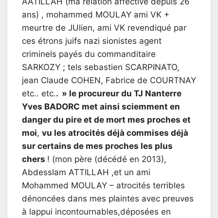
AATILLAH (ma relation affective depuis 26
ans) , mohammed MOULAY ami VK +
meurtre de JUlien, ami VK revendiqué par
ces étrons juifs nazi sionistes agent
criminels payés du commanditaire
SARKOZY ; tels sebastien SCARPINATO,
jean Claude COHEN, Fabrice de COURTNAY
etc.. etc.
. » le procureur du TJ Nanterre
Yves BADORC met ainsi sciemment en
danger du pire et de mort mes proches et
moi
,
vu les atrocités déjà commises déjà
sur certains de mes proches les plus
chers
! (mon père (décédé en 2013),
Abdesslam ATTILLAH ,et un ami
Mohammed MOULAY – atrocités terribles
dénoncées dans mes plaintes avec preuves
à lappui incontournables,déposées en