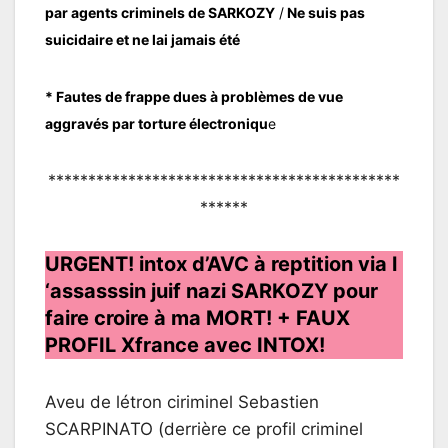
par agents criminels de SARKOZY
/
Ne suis pas
suicidaire et ne lai jamais été
* Fautes de frappe dues à problèmes de vue
aggravés par torture électroniqu
e
********************************************
******
URGENT! intox d’AVC à reptition via l
‘assasssin juif nazi SARKOZY pour
faire croire à ma MORT! + FAUX
PROFIL Xfrance avec INTOX!
Aveu de létron ciriminel Sebastien
SCARPINATO (derrière ce profil criminel