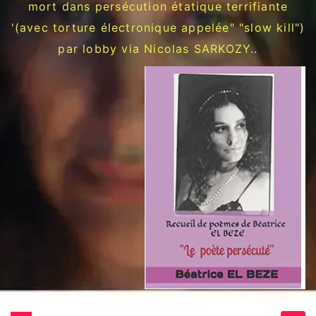
mort dans persécution étatique terrifiante
'(avec torture électronique appelée" "slow kill")
par lobby via Nicolas SARKOZY..