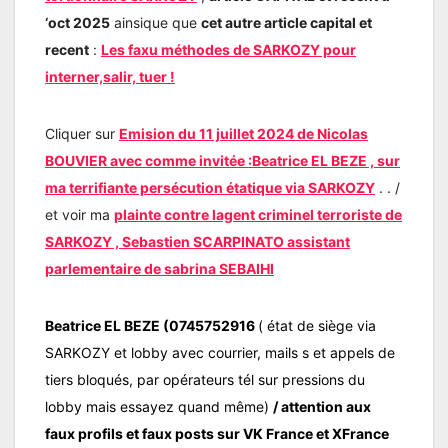
‘oct 2025
ainsique que
cet autre article capital et
recent
:
Les faxu méthodes de SARKOZY pour
interner,salir, tuer !
Cliquer sur
Emision du 11 juillet 2024 de Nicolas
BOUVIER avec comme invitée :Beatrice EL BEZE , sur
ma terrifiante persécution étatique via SARKOZY
. . /
et voir ma
plainte contre lagent criminel terroriste de
SARKOZY , Sebastien SCARPINATO assistant
parlementaire de sabrina SEBAIHI
Beatrice EL BEZE (0745752916
( état de siège via
SARKOZY et lobby avec courrier, mails s et appels de
tiers bloqués, par opérateurs tél sur pressions du
lobby mais essayez quand même)
/ attention aux
faux profils et faux posts sur VK France et XFrance