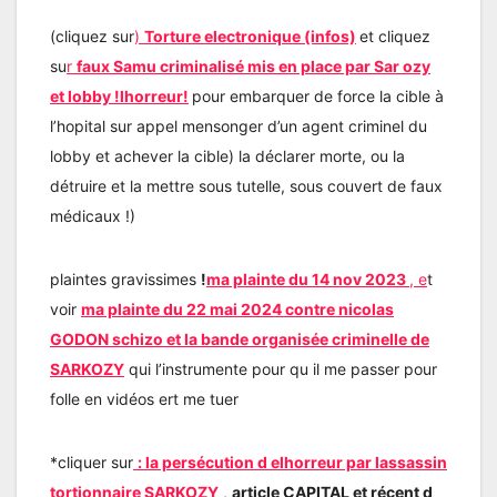
(cliquez sur
)
Torture electronique (infos)
et cliquez
su
r
faux Samu criminalisé mis en place par Sar ozy
et lobby !lhorreur!
pour embarquer de force la cible à
l’hopital sur appel mensonger d’un agent criminel du
lobby et achever la cible) la déclarer morte, ou la
détruire et la mettre sous tutelle, sous couvert de faux
médicaux !)
plaintes gravissimes
!
ma plainte du 14 nov 2023
, e
t
voir
ma plainte du 22 mai 2024 contre nicolas
GODON schizo et la bande organisée criminelle de
SARKOZY
qui l’instrumente pour qu il me passer pour
folle en vidéos ert me tuer
*cliquer sur
:
la persécution d elhorreur par lassassin
tortionnaire SARKOZY
,
article CAPITAL et récent d