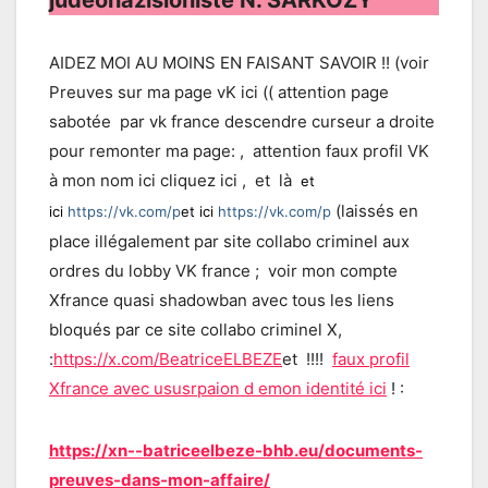
judeonazisioniste N. SARKOZY
AIDEZ MOI AU MOINS EN FAISANT SAVOIR !! (voir
Preuves sur ma page vK ici (( attention page
sabotée par vk france descendre curseur a droite
pour remonter ma page: , attention faux profil VK
à mon nom ici cliquez ici , et là
et
(laissés en
ici
https://vk.com/p
et ici
https://vk.com/p
place illégalement par site collabo criminel aux
ordres du lobby VK france ; voir mon compte
Xfrance quasi shadowban avec tous les liens
bloqués par ce site collabo criminel X,
:
https://x.com/BeatriceELBEZE
et !!!!
faux profil
Xfrance avec ususrpaion d emon identité ici
! :
https://xn--batriceelbeze-bhb.eu/documents-
preuves-dans-mon-affaire/