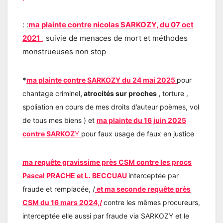
: :
ma plainte contre nicolas SARKOZY, du 07 oct
2021
,
suivie de menaces de mort et méthodes
monstrueuses non stop
*
ma plainte contre SARKOZY du 24 mai 2025
pour
chantage criminel
, atrocités sur proches ,
torture ,
spoliation en cours de mes droits d’auteur poèmes, vol
de tous mes biens ) et
ma plainte du 16 juin 2025
contre SARKOZ
Y
pour faux usage de faux en justice
ma requête gravissime près CSM contre les procs
Pascal PRACHE et L. BECCUAU
interceptée par
fraude et remplacée, /
et ma seconde requête près
CSM du 16 mars 2024,/
contre les mêmes procureurs,
interceptée elle aussi par fraude via SARKOZY et le