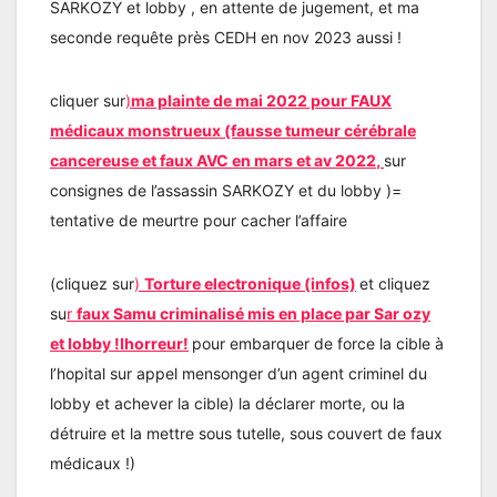
SARKOZY et lobby , en attente de jugement, et ma
seconde requête près CEDH en nov 2023 aussi !
cliquer sur
)
ma plainte de mai 2022 pour FAUX
médicaux monstrueux (fausse tumeur cérébrale
cancereuse et faux AVC en mars et av 202
2
,
sur
consignes de l’assassin SARKOZY et du lobby )=
tentative de meurtre pour cacher l’affaire
(cliquez sur
)
Torture electronique (infos)
et cliquez
su
r
faux Samu criminalisé mis en place par Sar ozy
et lobby !lhorreur!
pour embarquer de force la cible à
l’hopital sur appel mensonger d’un agent criminel du
lobby et achever la cible) la déclarer morte, ou la
détruire et la mettre sous tutelle, sous couvert de faux
médicaux !)