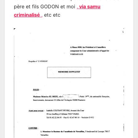
père et fils GODON et moi
,
via samu
criminalisé
,
etc etc