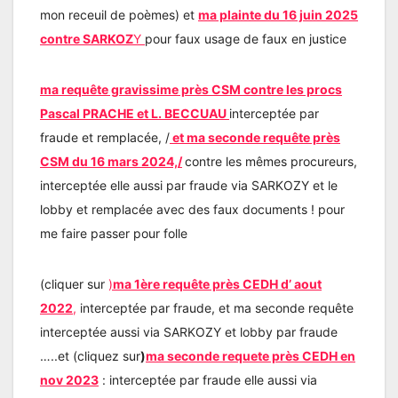
mon receuil de poèmes) et
ma plainte du 16 juin 2025
contre SARKOZ
Y
pour faux usage de faux en justice
ma requête gravissime près CSM contre les procs
Pascal PRACHE et L. BECCUAU
interceptée par
fraude et remplacée, /
et ma seconde requête près
CSM du 16 mars 2024,/
contre les mêmes procureurs,
interceptée elle aussi par fraude via SARKOZY et le
lobby et remplacée avec des faux documents ! pour
me faire passer pour folle
(cliquer sur
)
ma 1ère requête près CEDH d’ aout
2022
,
interceptée par fraude, et ma seconde requête
interceptée aussi via SARKOZY et lobby par fraude
…..et (cliquez sur
)
ma seconde requete près CEDH en
nov 2023
: interceptée par fraude elle aussi via