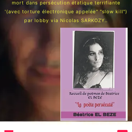
mort dans persécution étatique terrifiante
'(avec torture électronique appelée" "slow kill")
par lobby via Nicolas SARKOZY..