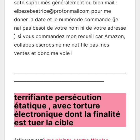
sotn supprimés généralement ou bien mail :
elbezebeatrice@protonmailcom pour me
doner la date et le numérode commande (je
nai pas besoi de votre nom ni de votre adresse
) si vous commandez mon recueil car Amazon,
collabos escrocs ne me notifile pas mes
ventes et donc me vole !
___________________________________________________
_________________________________________
terrifiante persécution
étatique , avec torture
électronique dont la finalité
est tuer la cible