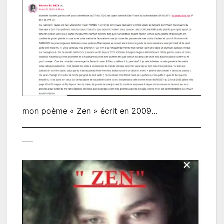
mon poème « Zen » écrit en 2009…
___________________________________________________
___