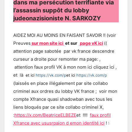
dans ma persécution terrifiante via
l’assassin suppôt du lobby
judeonazisioniste N. SARKOZY
AIDEZ MOI AU MOINS EN FAISANT SAVOIR !! (voir
Preuves
sur mon site ici
et sur
page vK ici
((
attention page sabotée par vk france descendre
curseur a droite pour remonter ma page: ,
attention faux profil VK à mon nom ici cliquez ici ,
et là
et ici
https://vk.com/p
et ici
https://vk.com/p
(laissés en place illégalement par site collabo
criminel aux ordres du lobby VK france ; voir mon
compte Xfrance quasi shadowban avec tous les
liens bloqués par ce site collabo criminel X,
:
https://x.com/BeatriceELBEZE
et !!!!
faux profil
Xfrance avec ususrpaion d emon identité ici
! :