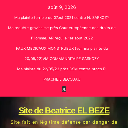
Skip
août 9, 2026
to
Ma plainte terrible du 07oct 2021 contre N. SARKOZY
content
Ma requête gravissime près Cour européenne des droits de
l’Homme, AR reçu le 1er août 2022
FAUX MEDICAUX MONSTRUEUX (voir ma plainte du
20/05/22)VIA COMMANDITAIRE SARKOZY
Ma plainte du 22/05/23 près CSM contre proc’s P.
PRACHE,L.BECCUAU
Site de Beatrice EL BEZE
Site fait en légitime défense car danger de