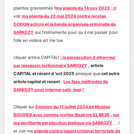
plaintes gravissimes
!
ma plainte du 14 nov 2023
, e
t
voir
ma plainte du 22 mai 2024 contre nicolas
GODON schizo et la bande organisée criminelle de
SARKOZY
qui l’instrumente pour qu il me passer pour
folle en vidéos ert me tue
cliquer artilce CAPITAL!
:
la persécution d elhorreur
par lassassin tortionnaire SARKOZY
,
article
CAPITAL et récent d ‘oct 2025
ainsique que
cet autre
article capital et recent
:
Les faxu méthodes de
SARKOZY pour interner,salir, tuer !
Cliquer sur
Emision du 11 juillet 2024 de Nicolas
BOUVIER avec comme invitée :Beatrice EL BEZE , sur
ma terrifiante persécution étatique via SARKOZY
. . /
et voir ma
plainte contre lagent criminel terroriste de